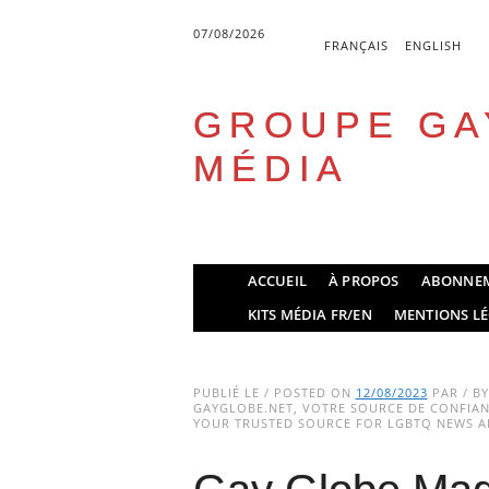
07/08/2026
FRANÇAIS
ENGLISH
GROUPE GA
MÉDIA
Skip
ACCUEIL
À PROPOS
ABONNE
to
Main menu
KITS MÉDIA FR/EN
MENTIONS LÉ
content
PUBLIÉ LE / POSTED ON
12/08/2023
PAR / B
GAYGLOBE.NET, VOTRE SOURCE DE CONFIANC
YOUR TRUSTED SOURCE FOR LGBTQ NEWS AN