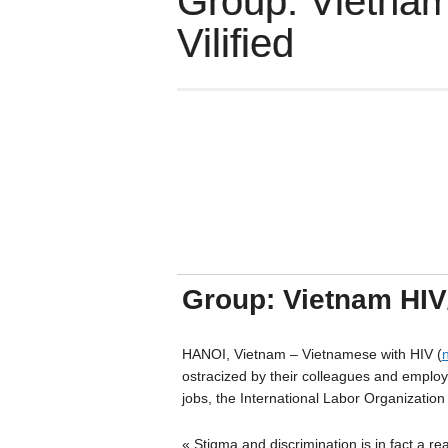
Group: Vietnam
Vilified
Group: Vietnam HIV/
HANOI, Vietnam –
Vietnamese with HIV (
ostracized by their colleagues and employe
jobs, the International Labor Organization
« Stigma and discrimination is in fact a re