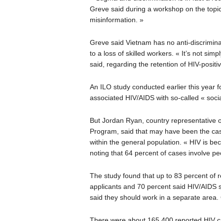
Greve said during a workshop on the topic.
misinformation. »
Greve said Vietnam has no anti-discrimina
to a loss of skilled workers. « It’s not simp
said, regarding the retention of HIV-posit
An ILO study conducted earlier this year 
associated HIV/AIDS with so-called « socia
But Jordan Ryan, country representative o
Program, said that may have been the cas
within the general population. « HIV is b
noting that 64 percent of cases involve pe
The study found that up to 83 percent of 
applicants and 70 percent said HIV/AIDS s
said they should work in a separate area.
There were about 165,400 reported HIV ca