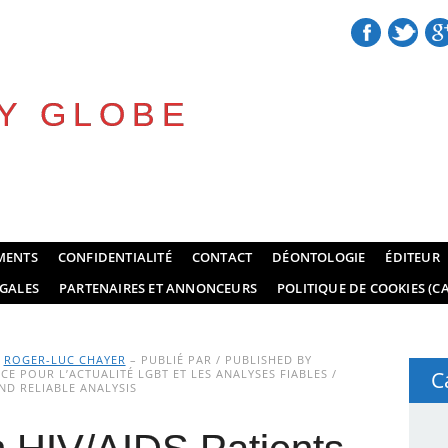
Y GLOBE
MENTS
CONFIDENTIALITÉ
CONTACT
DÉONTOLOGIE
ÉDITEUR
GALES
PARTENAIRES ET ANNONCEURS
POLITIQUE DE COOKIES (CA
Y
ROGER-LUC CHAYER
– PUBLIÉ PAR / PUBLISHED BY
E POUR L’ACTUALITÉ LGBT ET LES ANALYSES FIABLES /
C
D RELIABLE ANALYSIS