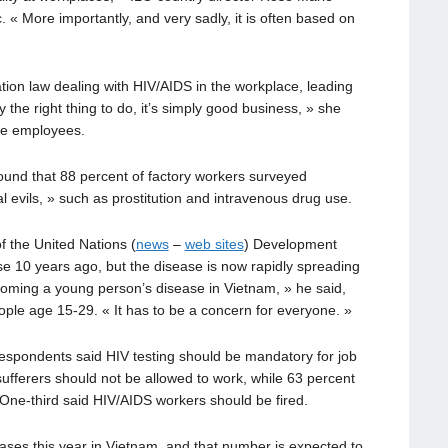
 « More importantly, and very sadly, it is often based on
tion law dealing with HIV/AIDS in the workplace, leading
ly the right thing to do, it’s simply good business, » she
ive employees.
found that 88 percent of factory workers surveyed
l evils, » such as prostitution and intravenous drug use.
f the United Nations (
news
–
web sites
) Development
e 10 years ago, but the disease is now rapidly spreading
ecoming a young person’s disease in Vietnam, » he said,
ople age 15-29. « It has to be a concern for everyone. »
respondents said HIV testing should be mandatory for job
ufferers should not be allowed to work, while 63 percent
 One-third said HIV/AIDS workers should be fired.
ses this year in Vietnam, and that number is expected to