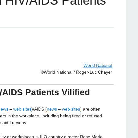
 HIV/AIDS Patients
World National
©World National / Roger-Luc Chayer
AIDS Patients Vilified
news
–
web sites
)/AIDS (
news
–
web sites
) are often
rs in the workplace, including being fired or refused
 said Tuesday.
ality at workplaces, » ILO country director Rose Marie