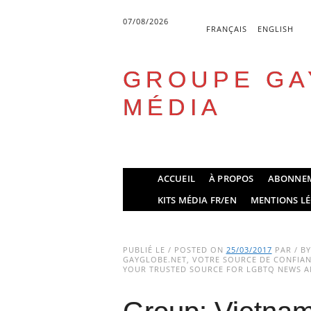
07/08/2026
FRANÇAIS
ENGLISH
GROUPE GA
MÉDIA
Skip
ACCUEIL
À PROPOS
ABONNE
to
Main menu
KITS MÉDIA FR/EN
MENTIONS LÉ
content
PUBLIÉ LE / POSTED ON
25/03/2017
PAR / B
GAYGLOBE.NET, VOTRE SOURCE DE CONFIANC
YOUR TRUSTED SOURCE FOR LGBTQ NEWS AN