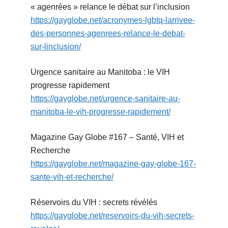
« agenrées » relance le débat sur l’inclusion
https://gayglobe.net/acronymes-lgbtq-larrivee-
des-personnes-agenrees-relance-le-debat-
sur-linclusion/
Urgence sanitaire au Manitoba : le VIH
progresse rapidement
https://gayglobe.net/urgence-sanitaire-au-
manitoba-le-vih-progresse-rapidement/
Magazine Gay Globe #167 – Santé, VIH et
Recherche
https://gayglobe.net/magazine-gay-globe-167-
sante-vih-et-recherche/
Réservoirs du VIH : secrets révélés
https://gayglobe.net/reservoirs-du-vih-secrets-