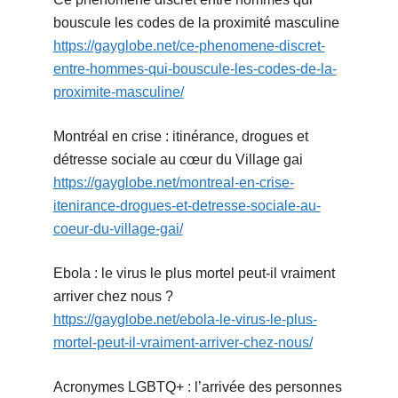
bouscule les codes de la proximité masculine
https://gayglobe.net/ce-phenomene-discret-
entre-hommes-qui-bouscule-les-codes-de-la-
proximite-masculine/
Montréal en crise : itinérance, drogues et
détresse sociale au cœur du Village gai
https://gayglobe.net/montreal-en-crise-
itenirance-drogues-et-detresse-sociale-au-
coeur-du-village-gai/
Ebola : le virus le plus mortel peut-il vraiment
arriver chez nous ?
https://gayglobe.net/ebola-le-virus-le-plus-
mortel-peut-il-vraiment-arriver-chez-nous/
Acronymes LGBTQ+ : l’arrivée des personnes