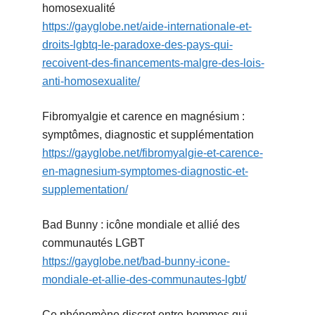
homosexualité
https://gayglobe.net/aide-internationale-et-
droits-lgbtq-le-paradoxe-des-pays-qui-
recoivent-des-financements-malgre-des-lois-
anti-homosexualite/
Fibromyalgie et carence en magnésium :
symptômes, diagnostic et supplémentation
https://gayglobe.net/fibromyalgie-et-carence-
en-magnesium-symptomes-diagnostic-et-
supplementation/
Bad Bunny : icône mondiale et allié des
communautés LGBT
https://gayglobe.net/bad-bunny-icone-
mondiale-et-allie-des-communautes-lgbt/
Ce phénomène discret entre hommes qui