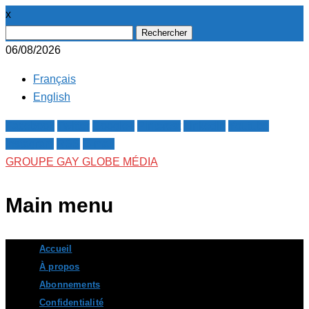
x
Rechercher :
06/08/2026
Français
English
Facebook
Twitter
Google+
Pinterest
Linkedin
Youtube
Instagram
RSS
E-mail
GROUPE GAY GLOBE MÉDIA
Main menu
Skip
Accueil
to
À propos
content
Abonnements
Confidentialité