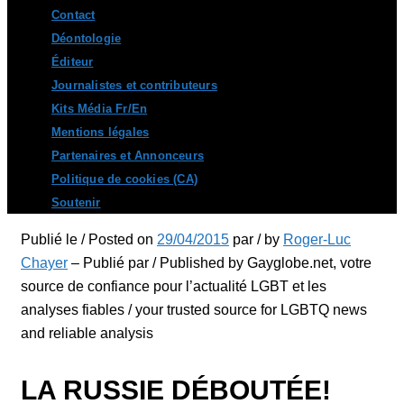
Contact
Déontologie
Éditeur
Journalistes et contributeurs
Kits Média Fr/En
Mentions légales
Partenaires et Annonceurs
Politique de cookies (CA)
Soutenir
Publié le / Posted on
29/04/2015
par / by
Roger-Luc
Chayer
– Publié par / Published by Gayglobe.net, votre
source de confiance pour l’actualité LGBT et les
analyses fiables / your trusted source for LGBTQ news
and reliable analysis
LA RUSSIE DÉBOUTÉE!