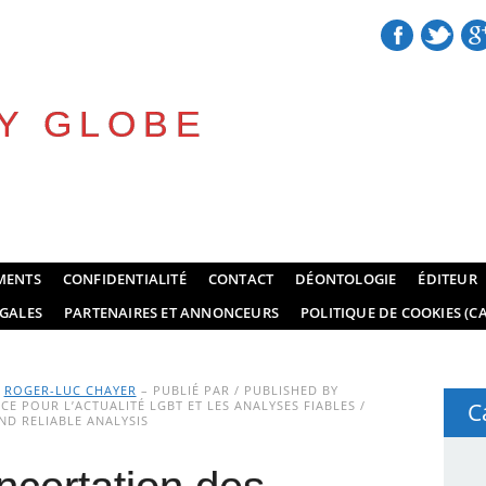
Y GLOBE
MENTS
CONFIDENTIALITÉ
CONTACT
DÉONTOLOGIE
ÉDITEUR
GALES
PARTENAIRES ET ANNONCEURS
POLITIQUE DE COOKIES (CA
Y
ROGER-LUC CHAYER
– PUBLIÉ PAR / PUBLISHED BY
E POUR L’ACTUALITÉ LGBT ET LES ANALYSES FIABLES /
C
D RELIABLE ANALYSIS