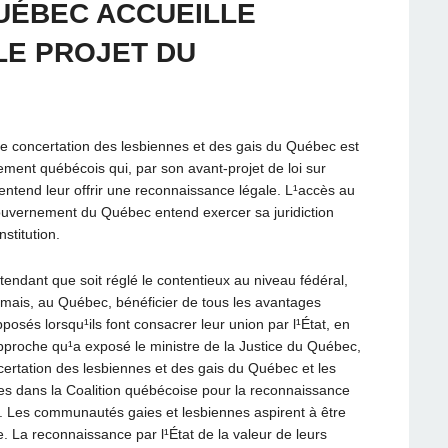
QUÉBEC ACCUEILLE
LE PROJET DU
e concertation des lesbiennes et des gais du Québec est
ement québécois qui, par son avant-projet de loi sur
entend leur offrir une reconnaissance légale. L¹accès au
 gouvernement du Québec entend exercer sa juridiction
stitution.
attendant que soit réglé le contentieux au niveau fédéral,
mais, au Québec, bénéficier de tous les avantages
posés lorsqu¹ils font consacrer leur union par l¹État, en
¹approche qu¹a exposé le ministre de la Justice du Québec,
certation des lesbiennes et des gais du Québec et les
es dans la Coalition québécoise pour la reconnaissance
. Les communautés gaies et lesbiennes aspirent à être
. La reconnaissance par l¹État de la valeur de leurs