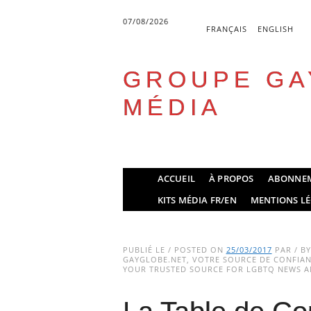
07/08/2026
FRANÇAIS
ENGLISH
GROUPE GA
MÉDIA
Skip
ACCUEIL
À PROPOS
ABONNE
to
Main menu
KITS MÉDIA FR/EN
MENTIONS LÉ
content
PUBLIÉ LE / POSTED ON
25/03/2017
PAR / B
GAYGLOBE.NET, VOTRE SOURCE DE CONFIANC
YOUR TRUSTED SOURCE FOR LGBTQ NEWS AN