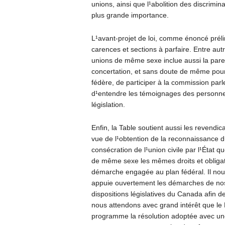
unions, ainsi que l¹abolition des discrimin
plus grande importance.
L¹avant-projet de loi, comme énoncé préli
carences et sections à parfaire. Entre autr
unions de même sexe inclue aussi la parent
concertation, et sans doute de même pour
fédère, de participer à la commission par
d¹entendre les témoignages des personnes 
législation.
Enfin, la Table soutient aussi les revendic
vue de l¹obtention de la reconnaissance 
consécration de l¹union civile par l¹État
de même sexe les mêmes droits et obligat
démarche engagée au plan fédéral. Il nou
appuie ouvertement les démarches de no
dispositions législatives du Canada afin d
nous attendons avec grand intérêt que le 
programme la résolution adoptée avec une