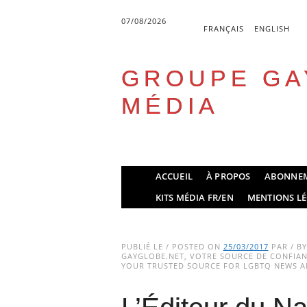
07/08/2026
FRANÇAIS
ENGLISH
GROUPE GA
MÉDIA
Skip
ACCUEIL
À PROPOS
ABONNE
to
Main menu
KITS MÉDIA FR/EN
MENTIONS LÉ
content
PUBLIÉ LE / POSTED ON
25/03/2017
PAR / B
GAYGLOBE.NET, VOTRE SOURCE DE CONFIANC
YOUR TRUSTED SOURCE FOR LGBTQ NEWS AN