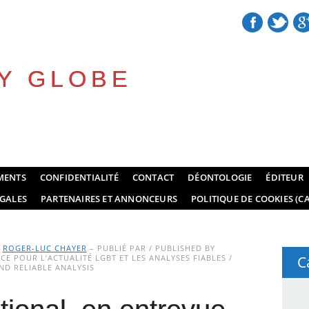
Y GLOBE
MENTS
CONFIDENTIALITÉ
CONTACT
DÉONTOLOGIE
ÉDITEUR
GALES
PARTENAIRES ET ANNONCEURS
POLITIQUE DE COOKIES (CA
Y
ROGER-LUC CHAYER
– PUBLIÉ PAR / PUBLISHED BY
E POUR L’ACTUALITÉ LGBT ET LES ANALYSES FIABLES /
C
D RELIABLE ANALYSIS