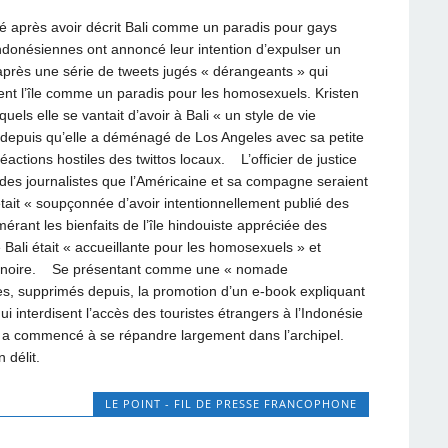
sé après avoir décrit Bali comme un paradis pour gays
donésiennes ont annoncé leur intention d’expulser un
après une série de tweets jugés « dérangeants » qui
vaient l’île comme un paradis pour les homosexuels. Kristen
els elle se vantait d’avoir à Bali « un style de vie
 depuis qu’elle a déménagé de Los Angeles avec sa petite
ctions hostiles des twittos locaux. L’officier de justice
des journalistes que l’Américaine et sa compagne seraient
tait « soupçonnée d’avoir intentionnellement publié des
rant les bienfaits de l’île hindouiste appréciée des
 Bali était « accueillante pour les homosexuels » et
uté noire. Se présentant comme une « nomade
es, supprimés depuis, la promotion d’un e-book expliquant
 interdisent l’accès des touristes étrangers à l’Indonésie
us a commencé à se répandre largement dans l’archipel.
 délit.
LE POINT - FIL DE PRESSE FRANCOPHONE