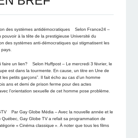
 EN BREF
lition des systèmes antidémocratiques Selon France24 –
pouvoir à la tête de la prestigieuse Université du
ion des systèmes anti-démocratiques qui stigmatisent les
du pays.
 faire un lien? Selon Huffpost – Le mercredi 3 février, le
upe est dans la tourmente. En cause, un titre en Une de
t les petits garçons”. Il fait écho au cas d’un homme
rois ans et demi de prison ferme pour des actes
al avec l’orientation sexuelle de cet homme pose problème.
ar Gay Globe Média – Avec la nouvelle année et le
u Québec, Gay Globe TV a refait sa programmation de
atégorie « Cinéma classique ». À noter que tous les films