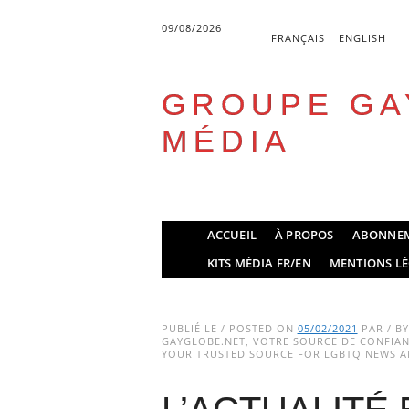
09/08/2026
FRANÇAIS
ENGLISH
GROUPE GA
MÉDIA
Skip
ACCUEIL
À PROPOS
ABONNE
to
Main menu
KITS MÉDIA FR/EN
MENTIONS LÉ
content
PUBLIÉ LE / POSTED ON
05/02/2021
PAR / B
GAYGLOBE.NET, VOTRE SOURCE DE CONFIANC
YOUR TRUSTED SOURCE FOR LGBTQ NEWS AN