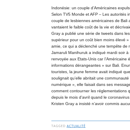
Indonésie: un couple d’Américaines expul
Selon TV5 Monde et AFP – Les autorités in
couple de lesbiennes américaines de Bali 
vantaient le faible coût de la vie et décri
Gray a publié une série de tweets dans lesqu
supérieur pour un coût bien moins élevé »
amie, ce qui a déclenché une tempête de réa
Jamaruli Manihuruk a indiqué mardi soir à 
renvoyée aux Etats-Unis car l’Américaine é
informations dérangeantes » sur Bali. Enumé
touristes, la jeune femme avait indiqué que
soulignait qu’elle abritait une communa
numérique », elle faisait dans ses messag
comment contourner les réglementations qui
depuis le mois d’avril quand le coronavir
Kristen Gray a insisté n’avoir commis aucun
TAGGED
ACTUALITÉ