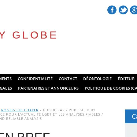
Y GLOBE
MENTS
CONFIDENTIALITÉ
CONTACT
DÉONTOLOGIE
ÉDITEUR
GALES
PARTENAIRES ET ANNONCEURS
POLITIQUE DE COOKIES (CA
Y
ROGER-LUC CHAYER
– PUBLIÉ PAR / PUBLISHED BY
E POUR L’ACTUALITÉ LGBT ET LES ANALYSES FIABLES /
C
D RELIABLE ANALYSIS