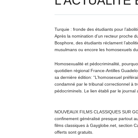
L’ACTUALITÉ
Turquie : fronde des étudiants pour l’abo
Après la nomination d’un recteur proche du 
Bosphore, des étudiants réclament l’abolit
musulmans ou encore les homosexuels 
Homosexualité et pédocriminalité, pourquoi
quotidien régional France-Antilles Guadelo
sa dernière édition: “L’homosexuel préférai
condamné par le tribunal correctionnel à t
pédocriminels. Le lien établi par le journ
NOUVEAUX FILMS CLASSIQUES SUR GGTV P
confinement généralisé presque partout a
films classiques à Gayglobe.net, section C
offerts sont gratuits.