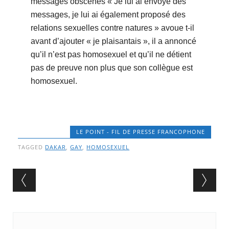
messages obscènes « Je lui ai envoyé des
messages, je lui ai également proposé des
relations sexuelles contre natures » avoue t-il
avant d’ajouter « je plaisantais », il a annoncé
qu’il n’est pas homosexuel et qu’il ne détient
pas de preuve non plus que son collègue est
homosexuel.
LE POINT - FIL DE PRESSE FRANCOPHONE
TAGGED
DAKAR
,
GAY
,
HOMOSEXUEL
Post navigation