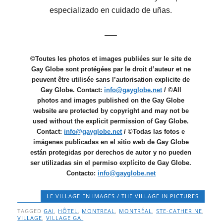
especializado en cuidado de uñas.
—–
©Toutes les photos et images publiées sur le site de
Gay Globe sont protégées par le droit d’auteur et ne
peuvent être utilisée sans l’autorisation explicite de
Gay Globe. Contact:
info@gayglobe.net
/ ©All
photos and images published on the Gay Globe
website are protected by copyright and may not be
used without the explicit permission of Gay Globe.
Contact:
info@gayglobe.net
/ ©Todas las fotos e
imágenes publicadas en el sitio web de Gay Globe
están protegidas por derechos de autor y no pueden
ser utilizadas sin el permiso explícito de Gay Globe.
Contacto:
info@gayglobe.net
LE VILLAGE EN IMAGES / THE VILLAGE IN PICTURES
TAGGED
GAI
,
HÔTEL
,
MONTREAL
,
MONTRÉAL
,
STE-CATHERINE
,
VILLAGE
,
VILLAGE GAI