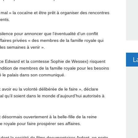
al » la cocaïne et être prêt à organiser des rencontres
ents.
ilence pour annoncer que l’éventualité d’un conflit
affaires privées « des membres de la famille royale qui
s des semaines à venir ».
L
rince Edward et la comtesse Sophie de Wessex) risquent
ondition de membres de la famille royale pour les besoins
ré le palais dans son communiqué.
avoir eu la volonté délibérée de le faire », déclare
al qu’il soient dans le monde d’aujourd’hui autorisés à
 désormais ouvertement à la belle-fille de la reine
te royale pour faire prospérer ses affaires.
 dont la société de films documentaires Ardent, en perte