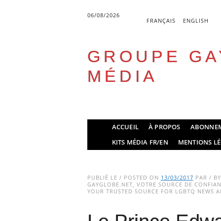
06/08/2026
FRANÇAIS
ENGLISH
GROUPE GA
MÉDIA
Skip
ACCUEIL
À PROPOS
ABONNE
to
Main menu
KITS MÉDIA FR/EN
MENTIONS LÉ
content
PUBLIÉ LE / POSTED ON
13/03/2017
PAR / B
GAYGLOBE.NET, VOTRE SOURCE DE CONFIANC
YOUR TRUSTED SOURCE FOR LGBTQ NEWS AN