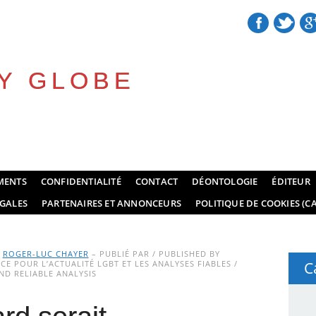
Y GLOBE
MENTS
CONFIDENTIALITÉ
CONTACT
DÉONTOLOGIE
ÉDITEUR
GALES
PARTENAIRES ET ANNONCEURS
POLITIQUE DE COOKIES (CA
Y
ROGER-LUC CHAYER
– PUBLIÉ PAR / PUBLISHED BY
E POUR L’ACTUALITÉ LGBT ET LES ANALYSES FIABLES /
C
D RELIABLE ANALYSIS