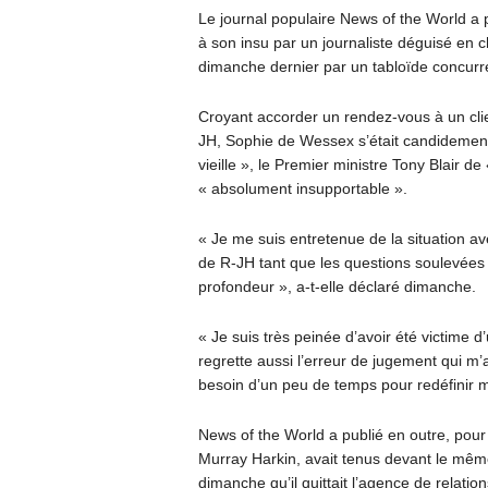
Le journal populaire News of the World a p
à son insu par un journaliste déguisé en ch
dimanche dernier par un tabloïde concurre
Croyant accorder un rendez-vous à un clie
JH, Sophie de Wessex s’était candidement o
vieille », le Premier ministre Tony Blair d
« absolument insupportable ».
« Je me suis entretenue de la situation av
de R-JH tant que les questions soulevées
profondeur », a-t-elle déclaré dimanche.
« Je suis très peinée d’avoir été victime 
regrette aussi l’erreur de jugement qui m’a
besoin d’un peu de temps pour redéfinir m
News of the World a publié en outre, pour 
Murray Harkin, avait tenus devant le même
dimanche qu’il quittait l’agence de relat