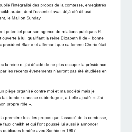
ublié l’intégralité des propos de la comtesse, enregistrés
eikh arabe, dont l’essentiel avait déjà été diffusé
nt, le Mail on Sunday.
nt potentiel pour son agence de relations publiques R-
uverte à lui, qualifiant la reine Elizabeth II de « bonne
e « président Blair » et affirmant que sa femme Cherie était
ec la reine et j’ai décidé de ne plus occuper la présidence
 par les récents événements n’auront pas été étudiées en
d’un piège organisé contre moi et ma société mais je
 fait tomber dans ce subterfuge », a-t-elle ajouté. « J’ai
on propre rôle ».
la première fois, les propos que l’associé de la comtesse,
 faux cheikh et qui l’ont poussé lui aussi à annoncer
ions publiques fondée avec Sophie en 1997.