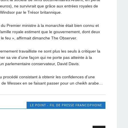
d’euros), ne survivrait que grâce aux entrées royales de
Windsor par le Trésor britannique.
 du Premier ministre à la monarchie était bien connu et
la famille royale estiment que le gouvernement, dont deux
e le feu », affirmait dimanche The Observer.
nement travailliste ne sont plus les seuls à critiquer la
er sa vie d’une façon qui ne porte pas atteinte à la
 un parlementaire conservateur, David Davis.
u procédé consistant à obtenir les confidences d’une
 de Wessex en se faisant passer pour un cheikh arabe…
LE POINT - FIL DE PRESSE FRANCOPHONE