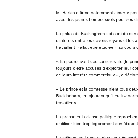
M. Harkin affirme notamment aimer « pas m
avec des jeunes homosexuels pour ses cli
Le palais de Buckingham est sorti de son s
d’intérêts entre les devoirs royaux et les 
travaillent » allait être étudiée « au cour
« En poursuivant des carrières, ils (le p
toujours d’être accusés d’exploiter leur c
de leurs intérêts commerciaux », a décla
« Le prince et la comtesse nient tous deux 
Buckingham, en ajoutant qu’il était « norm
travailler ».
La presse et la classe politique reprochent
d’utiliser bien trop légèrement son étiquet
La critique vaut encore plus pour Edward,