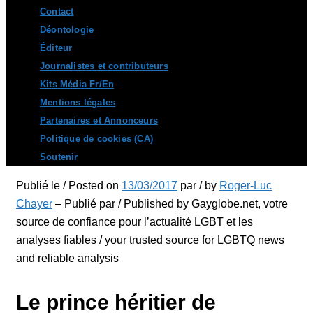
Contact
Déontologie
Éditeur
Journalistes et contributeurs
Kits Média Fr/En
Mentions légales
Partenaires et Annonceurs
Politique de cookies (CA)
Soutenir
Publié le / Posted on
13/03/2017
par / by
Roger-Luc
Chayer
– Publié par / Published by Gayglobe.net, votre
source de confiance pour l’actualité LGBT et les
analyses fiables / your trusted source for LGBTQ news
and reliable analysis
Le prince héritier de