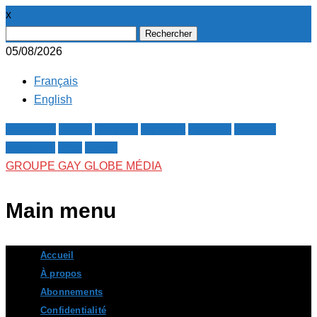
x
Rechercher :
05/08/2026
Français
English
Facebook
Twitter
Google+
Pinterest
Linkedin
Youtube
Instagram
RSS
E-mail
GROUPE GAY GLOBE MÉDIA
Main menu
Skip
Accueil
to
À propos
content
Abonnements
Confidentialité