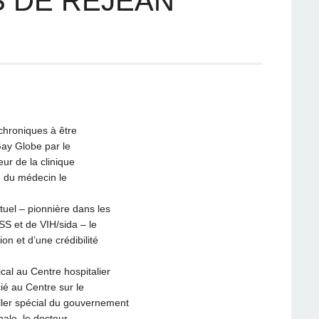
S DE RÉJEAN
chroniques à être
Gay Globe par le
r de la clinique
n du médecin le
ctuel – pionnière dans les
SS et de VIH/sida – le
n et d’une crédibilité
ical au Centre hospitalier
ié au Centre sur le
iller spécial du gouvernement
nale, le docteur