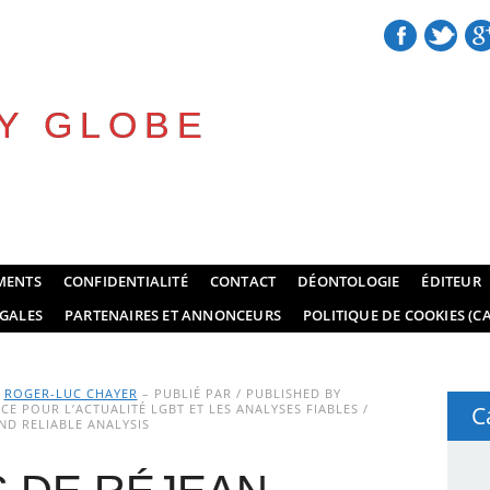
Y GLOBE
MENTS
CONFIDENTIALITÉ
CONTACT
DÉONTOLOGIE
ÉDITEUR
GALES
PARTENAIRES ET ANNONCEURS
POLITIQUE DE COOKIES (CA
Y
ROGER-LUC CHAYER
– PUBLIÉ PAR / PUBLISHED BY
E POUR L’ACTUALITÉ LGBT ET LES ANALYSES FIABLES /
C
D RELIABLE ANALYSIS