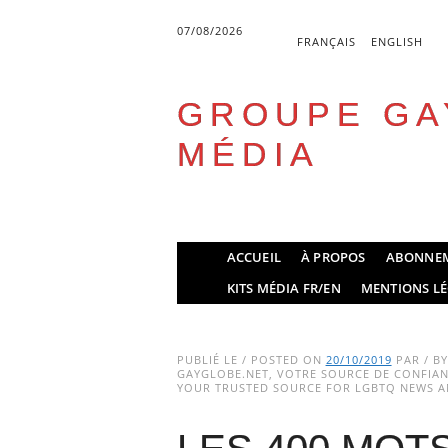
07/08/2026
FRANÇAIS
ENGLISH
GROUPE GA
MÉDIA
Skip
ACCUEIL
À PROPOS
ABONNE
to
Main menu
KITS MÉDIA FR/EN
MENTIONS LÉ
content
PUBLIÉ LE / POSTED ON
20/10/2019
PAR / B
GAYGLOBE.NET, VOTRE SOURCE DE CONFIANC
YOUR TRUSTED SOURCE FOR LGBTQ NEWS AN