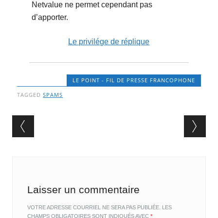
Netvalue ne permet cependant pas
d’apporter.
Le privilége de réplique
LE POINT - FIL DE PRESSE FRANCOPHONE
TAGGED
SPAMS
Post navigation
Laisser un commentaire
VOTRE ADRESSE COURRIEL NE SERA PAS PUBLIÉE.
LES
CHAMPS OBLIGATOIRES SONT INDIQUÉS AVEC
*