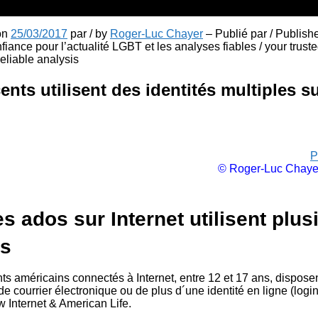
 on
25/03/2017
par / by
Roger-Luc Chayer
– Publié par / Publish
fiance pour l’actualité LGBT et les analyses fiables / your truste
liable analysis
nts utilisent des identités multiples su
P
© Roger-Luc Chaye
s ados sur Internet utilisent plus
és
s américains connectés à Internet, entre 12 et 17 ans, disposen
e courrier électronique ou de plus d´une identité en ligne (login
 Internet & American Life.