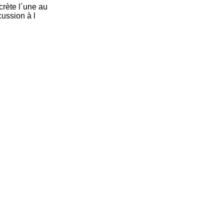
crète l´une au
cussion à l