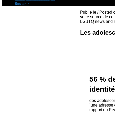
Soutenir
Publié le / Posted
votre source de con
LGBTQ news and re
Les adolesce
56 % de
identit
des adolescent
´une adresse d
rapport du Pew