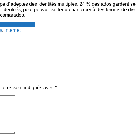
pe d´adeptes des identités multiples, 24 % des ados gardent se
 identités, pour pouvoir surfer ou participer à des forums de dis
s camarades.
resse francophone
s
,
internet
toires sont indiqués avec
*