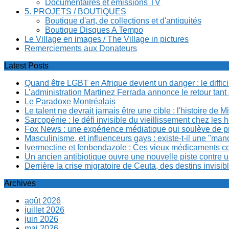
Documentaires et émissions TV
5. PROJETS / BOUTIQUES
Boutique d'art, de collections et d'antiquités
Boutique Disques A Tempo
Le Village en images / The Village in pictures
Remerciements aux Donateurs
Latest Posts
Quand être LGBT en Afrique devient un danger : le diffi
L’administration Martinez Ferrada annonce le retour tan
Le Paradoxe Montréalais
Le talent ne devrait jamais être une cible : l'histoire de 
Sarcopénie : le défi invisible du vieillissement chez l
Fox News : une expérience médiatique qui soulève de p
Masculinisme, et influenceurs gays : existe-t-il une "m
Ivermectine et fenbendazole : Ces vieux médicaments cont
Un ancien antibiotique ouvre une nouvelle piste contre u
Derrière la crise migratoire de Ceuta, des destins invis
Archives
août 2026
juillet 2026
juin 2026
mai 2026