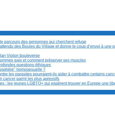
cile parcours des personnes qui cherchent refuge
t attendu des Boules du Village et donne le coup d’envoi à une 
Milan Violon bouleverse
es hommes gais et comment préserver ses muscles
rofondes questions éthiques
anosphère" homosexuelle ?
re les parasites pourraient-ils aider à combattre certains can
n cancer parmi les plus agressifs
ibles : les jeunes LGBTQ+ qui espèrent trouver en Europe une lib