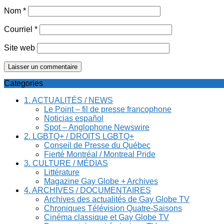
Nom
*
Courriel
*
Site web
Categories
1. ACTUALITÉS / NEWS
Le Point – fil de presse francophone
Noticias español
Spot – Anglophone Newswire
2. LGBTQ+ / DROITS LGBTQ+
Conseil de Presse du Québec
Fierté Montréal / Montreal Pride
3. CULTURE / MÉDIAS
Littérature
Magazine Gay Globe + Archives
4. ARCHIVES / DOCUMENTAIRES
Archives des actualités de Gay Globe TV
Chroniques Télévision Quatre-Saisons
Cinéma classique et Gay Globe TV