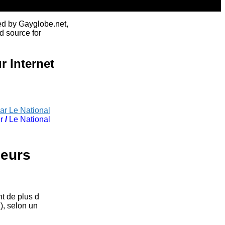
ed by Gayglobe.net,
d source for
r Internet
ar Le National
r
/
Le National
ieurs
t de plus d
), selon un