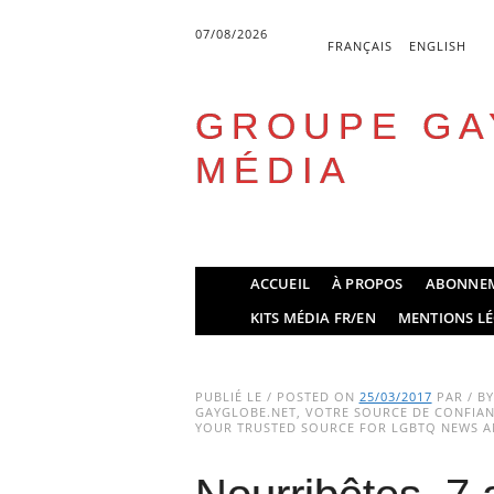
07/08/2026
FRANÇAIS
ENGLISH
GROUPE GA
MÉDIA
Skip
ACCUEIL
À PROPOS
ABONNE
to
Main menu
KITS MÉDIA FR/EN
MENTIONS LÉ
content
PUBLIÉ LE / POSTED ON
25/03/2017
PAR / B
GAYGLOBE.NET, VOTRE SOURCE DE CONFIANC
YOUR TRUSTED SOURCE FOR LGBTQ NEWS AN