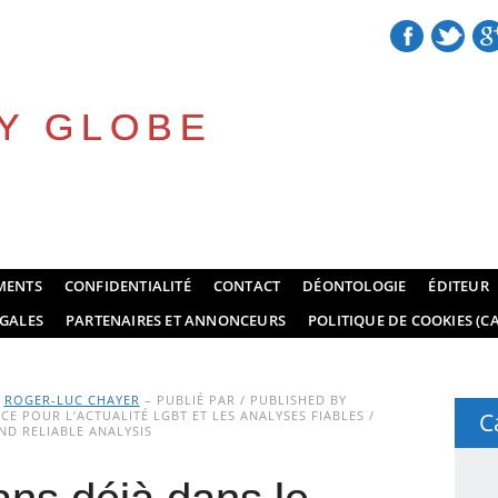
Y GLOBE
MENTS
CONFIDENTIALITÉ
CONTACT
DÉONTOLOGIE
ÉDITEUR
GALES
PARTENAIRES ET ANNONCEURS
POLITIQUE DE COOKIES (CA
Y
ROGER-LUC CHAYER
– PUBLIÉ PAR / PUBLISHED BY
E POUR L’ACTUALITÉ LGBT ET LES ANALYSES FIABLES /
C
D RELIABLE ANALYSIS