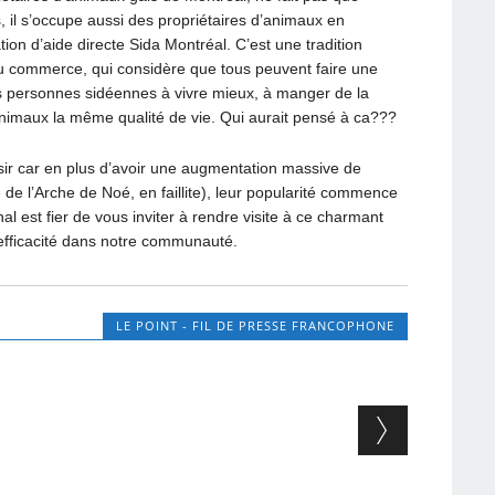
, il s’occupe aussi des propriétaires d’animaux en
on d’aide directe Sida Montréal. C’est une tradition
u commerce, qui considère que tous peuvent faire une
es personnes sidéennes à vivre mieux, à manger de la
 animaux la même qualité de vie. Qui aurait pensé à ca???
sir car en plus d’avoir une augmentation massive de
re de l’Arche de Noé, en faillite), leur popularité commence
nal est fier de vous inviter à rendre visite à ce charmant
efficacité dans notre communauté.
LE POINT - FIL DE PRESSE FRANCOPHONE