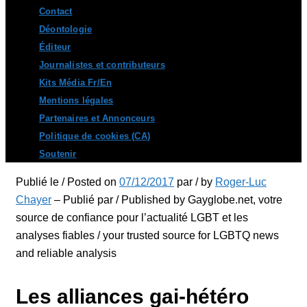
Contact
Déontologie
Éditeur
Journalistes et contributeurs
Kits Média Fr/En
Mentions légales
Partenaires et Annonceurs
Politique de cookies (CA)
Soutenir
Publié le / Posted on
07/12/2017
par / by
Roger-Luc
Chayer
– Publié par / Published by Gayglobe.net, votre
source de confiance pour l’actualité LGBT et les
analyses fiables / your trusted source for LGBTQ news
and reliable analysis
Les alliances gai-hétéro