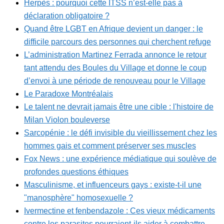
Herpès : pourquoi cette ITSS n’est-elle pas à
déclaration obligatoire ?
Quand être LGBT en Afrique devient un danger : le
difficile parcours des personnes qui cherchent refuge
L’administration Martinez Ferrada annonce le retour
tant attendu des Boules du Village et donne le coup
d’envoi à une période de renouveau pour le Village
Le Paradoxe Montréalais
Le talent ne devrait jamais être une cible : l'histoire de
Milan Violon bouleverse
Sarcopénie : le défi invisible du vieillissement chez les
hommes gais et comment préserver ses muscles
Fox News : une expérience médiatique qui soulève de
profondes questions éthiques
Masculinisme, et influenceurs gays : existe-t-il une
"manosphère" homosexuelle ?
Ivermectine et fenbendazole : Ces vieux médicaments
contre les parasites pourraient-ils aider à combattre