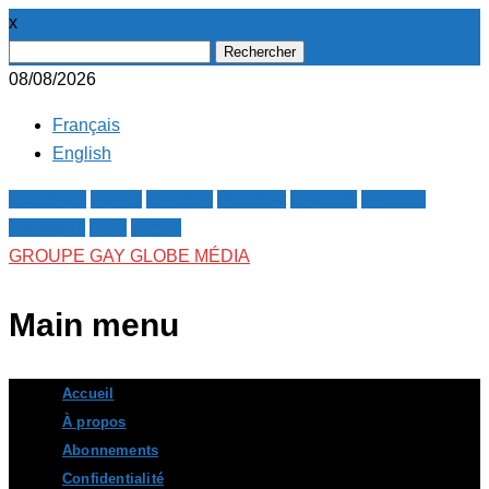
x
Rechercher :
08/08/2026
Français
English
Facebook
Twitter
Google+
Pinterest
Linkedin
Youtube
Instagram
RSS
E-mail
GROUPE GAY GLOBE MÉDIA
Main menu
Skip
Accueil
to
À propos
content
Abonnements
Confidentialité