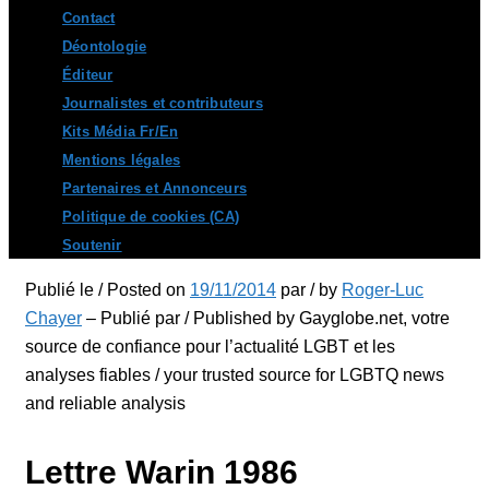
Contact
Déontologie
Éditeur
Journalistes et contributeurs
Kits Média Fr/En
Mentions légales
Partenaires et Annonceurs
Politique de cookies (CA)
Soutenir
Publié le / Posted on
19/11/2014
par / by
Roger-Luc
Chayer
– Publié par / Published by Gayglobe.net, votre
source de confiance pour l’actualité LGBT et les
analyses fiables / your trusted source for LGBTQ news
and reliable analysis
Lettre Warin 1986