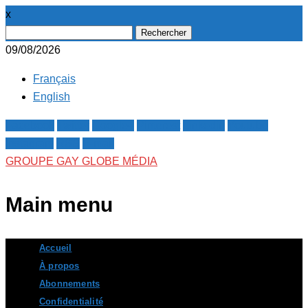
x
Rechercher :
09/08/2026
Français
English
Facebook
Twitter
Google+
Pinterest
Linkedin
Youtube
Instagram
RSS
E-mail
GROUPE GAY GLOBE MÉDIA
Main menu
Skip
Accueil
to
À propos
content
Abonnements
Confidentialité