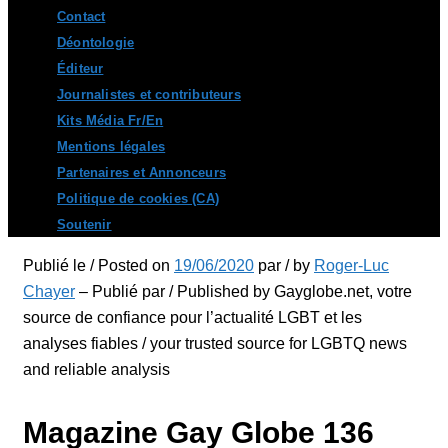
Contact
Déontologie
Éditeur
Journalistes et contributeurs
Kits Média Fr/En
Mentions légales
Partenaires et Annonceurs
Politique de cookies (CA)
Soutenir
Publié le / Posted on
19/06/2020
par / by
Roger-Luc
Chayer
– Publié par / Published by Gayglobe.net, votre
source de confiance pour l’actualité LGBT et les
analyses fiables / your trusted source for LGBTQ news
and reliable analysis
Magazine Gay Globe 136