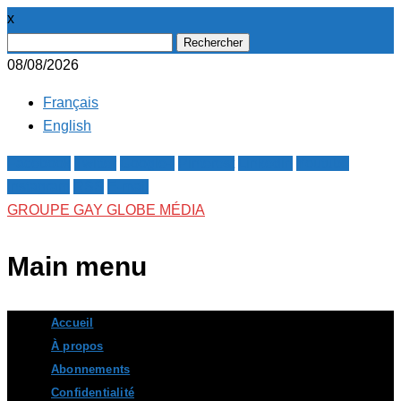
x
Rechercher :
08/08/2026
Français
English
Facebook
Twitter
Google+
Pinterest
Linkedin
Youtube
Instagram
RSS
E-mail
GROUPE GAY GLOBE MÉDIA
Main menu
Skip
Accueil
to
À propos
content
Abonnements
Confidentialité