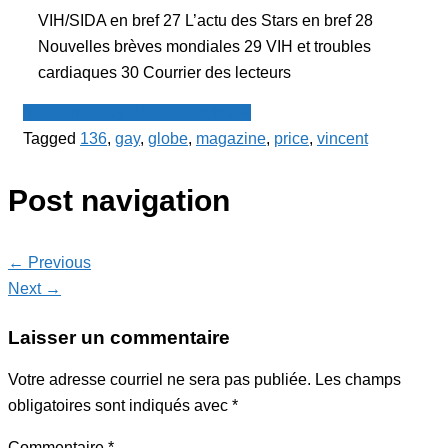
VIH/SIDA en bref 27 L’actu des Stars en bref 28
Nouvelles brèves mondiales 29 VIH et troubles
cardiaques 30 Courrier des lecteurs
Magazine Gay Globe + Archives
Tagged
136
,
gay
,
globe
,
magazine
,
price
,
vincent
Post navigation
← Previous
Next →
Laisser un commentaire
Votre adresse courriel ne sera pas publiée.
Les champs
obligatoires sont indiqués avec
*
Commentaire
*