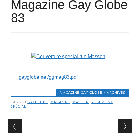
Magazine Gay Globe
83
gayglobe.net/ggmag83.pdf
MAGAZINE GAY GLOBE + ARCHIVES
TAGGED
GAYGLOBE
,
MAGAZINE
,
MASSON
,
ROSEMONT
,
SPÉCIAL
Post navigation