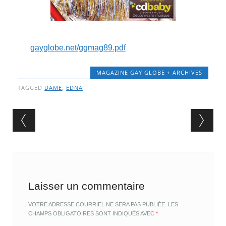
gayglobe.net/ggmag89.pdf
MAGAZINE GAY GLOBE + ARCHIVES
TAGGED
DAME
,
EDNA
Post navigation
Laisser un commentaire
VOTRE ADRESSE COURRIEL NE SERA PAS PUBLIÉE.
LES
CHAMPS OBLIGATOIRES SONT INDIQUÉS AVEC
*