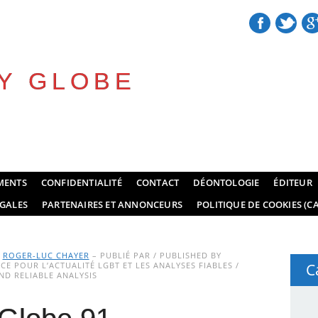
Y GLOBE
MENTS
CONFIDENTIALITÉ
CONTACT
DÉONTOLOGIE
ÉDITEUR
GALES
PARTENAIRES ET ANNONCEURS
POLITIQUE DE COOKIES (CA
Y
ROGER-LUC CHAYER
– PUBLIÉ PAR / PUBLISHED BY
E POUR L’ACTUALITÉ LGBT ET LES ANALYSES FIABLES /
C
D RELIABLE ANALYSIS