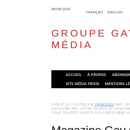
08/08/2026
FRANÇAIS
ENGLISH
GROUPE GA
MÉDIA
Skip
ACCUEIL
À PROPOS
ABONNE
to
Main menu
KITS MÉDIA FR/EN
MENTIONS LÉ
content
PUBLIÉ LE / POSTED ON
19/06/2020
PAR / B
GAYGLOBE.NET, VOTRE SOURCE DE CONFIANC
YOUR TRUSTED SOURCE FOR LGBTQ NEWS AN