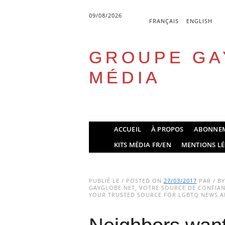
09/08/2026
FRANÇAIS
ENGLISH
GROUPE GA
MÉDIA
Skip
ACCUEIL
À PROPOS
ABONNE
to
Main menu
KITS MÉDIA FR/EN
MENTIONS LÉ
content
PUBLIÉ LE / POSTED ON
27/03/2017
PAR / B
GAYGLOBE.NET, VOTRE SOURCE DE CONFIANC
YOUR TRUSTED SOURCE FOR LGBTQ NEWS AN