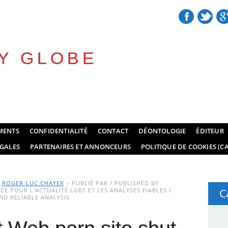
Y GLOBE
MENTS
CONFIDENTIALITÉ
CONTACT
DÉONTOLOGIE
ÉDITEUR
GALES
PARTENAIRES ET ANNONCEURS
POLITIQUE DE COOKIES (CA
Y
ROGER-LUC CHAYER
– PUBLIÉ PAR / PUBLISHED BY
E POUR L’ACTUALITÉ LGBT ET LES ANALYSES FIABLES /
C
D RELIABLE ANALYSIS