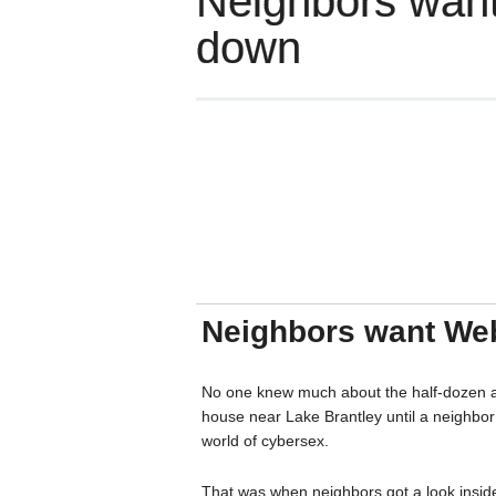
Neighbors want
down
Neighbors want Web
No one knew much about the half-dozen a
house near Lake Brantley until a neighbor
world of cybersex.
That was when neighbors got a look insid