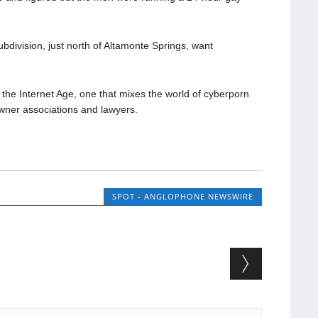
bdivision, just north of Altamonte Springs, want
he Internet Age, one that mixes the world of cyberporn
owner associations and lawyers.
SPOT - ANGLOPHONE NEWSWIRE