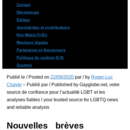
Contact
Déontologie
Éditeur
Journalistes et contributeurs
Kits Média Fr/En
Mentions légales
Partenaires et Annonceurs
Politique de cookies (CA)
Soutenir
Publié le / Posted on
22/09/2020
par / by
Roger-Luc
Chayer
– Publié par / Published by Gayglobe.net, votre
source de confiance pour l’actualité LGBT et les
analyses fiables / your trusted source for LGBTQ news
and reliable analysis
Nouvelles brèves