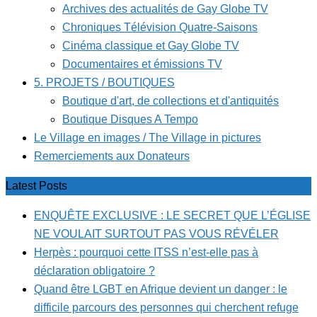
Archives des actualités de Gay Globe TV
Chroniques Télévision Quatre-Saisons
Cinéma classique et Gay Globe TV
Documentaires et émissions TV
5. PROJETS / BOUTIQUES
Boutique d'art, de collections et d'antiquités
Boutique Disques A Tempo
Le Village en images / The Village in pictures
Remerciements aux Donateurs
Latest Posts
ENQUÊTE EXCLUSIVE : LE SECRET QUE L’ÉGLISE
NE VOULAIT SURTOUT PAS VOUS RÉVÉLER
Herpès : pourquoi cette ITSS n’est-elle pas à
déclaration obligatoire ?
Quand être LGBT en Afrique devient un danger : le
difficile parcours des personnes qui cherchent refuge