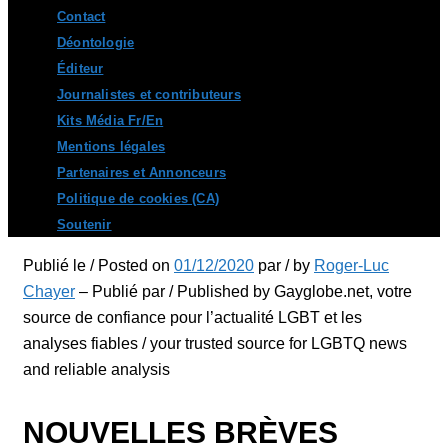
Contact
Déontologie
Éditeur
Journalistes et contributeurs
Kits Média Fr/En
Mentions légales
Partenaires et Annonceurs
Politique de cookies (CA)
Soutenir
Publié le / Posted on
01/12/2020
par / by
Roger-Luc
Chayer
– Publié par / Published by Gayglobe.net, votre
source de confiance pour l’actualité LGBT et les
analyses fiables / your trusted source for LGBTQ news
and reliable analysis
NOUVELLES BRÈVES