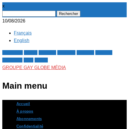
x
Rechercher :
10/08/2026
Français
English
Facebook
Twitter
Google+
Pinterest
Linkedin
Youtube
Instagram
RSS
E-mail
GROUPE GAY GLOBE MÉDIA
Main menu
Skip
Accueil
to
À propos
content
Abonnements
Confidentialité