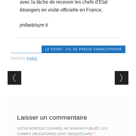
avec la tâche de recevoir les chefs d’Etat
étrangers en visite officielle en France.
jm/beb/sym t/
LE POINT - FIL DE PRESSE FRANCOPHONE
TAGGED
PARIS
Post navigation
Laisser un commentaire
VOTRE ADRESSE COURRIEL NE SERA PAS PUBLIÉE.
LES
CHAMPS OBLIGATOIRES SONT INDIQUÉS AVEC
*