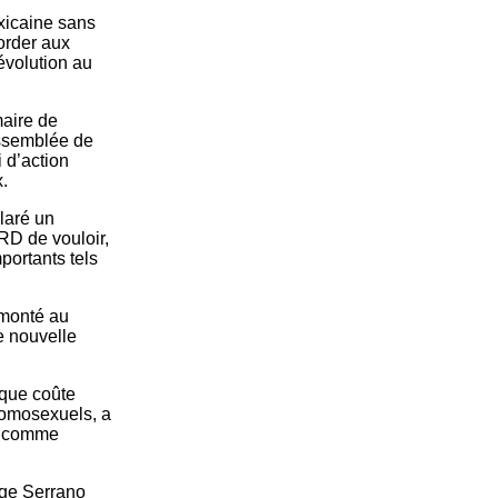
xicaine sans
order aux
évolution au
maire de
Assemblée de
i d’action
.
claré un
RD de vouloir,
portants tels
 monté au
e nouvelle
 que coûte
 homosexuels, a
ré comme
rge Serrano