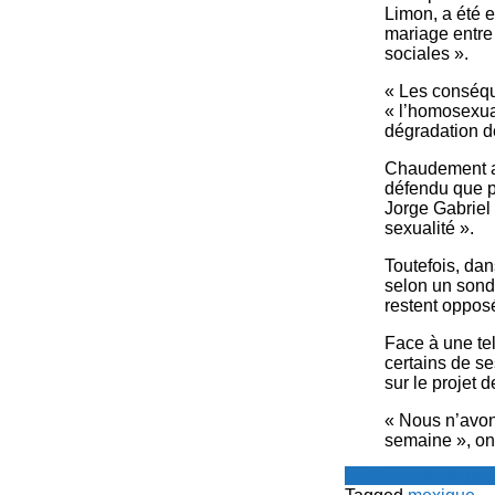
Limon, a été e
mariage entre
sociales ».
« Les conséque
« l’homosexual
dégradation de
Chaudement ap
défendu que pa
Jorge Gabriel
sexualité ».
Toutefois, da
selon un sond
restent oppos
Face à une te
certains de se
sur le projet d
« Nous n’avons
semaine », on
Le Point - fil de p