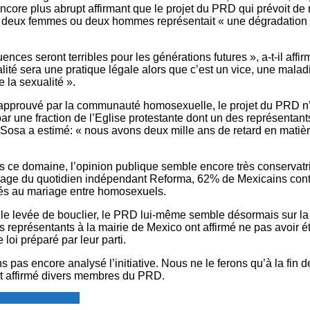
ncore plus abrupt affirmant que le projet du PRD qui prévoit de 
 deux femmes ou deux hommes représentait « une dégradation 
nces seront terribles pour les générations futures », a-t-il affir
ité sera une pratique légale alors que c’est un vice, une malad
 la sexualité ».
prouvé par la communauté homosexuelle, le projet du PRD n’
r une fraction de l’Eglise protestante dont un des représentant
 Sosa a estimé: « nous avons deux mille ans de retard en matiè
ns ce domaine, l’opinion publique semble encore très conservat
age du quotidien indépendant Reforma, 62% de Mexicains con
és au mariage entre homosexuels.
lle levée de bouclier, le PRD lui-même semble désormais sur la
s représentants à la mairie de Mexico ont affirmé ne pas avoir é
e loi préparé par leur parti.
 pas encore analysé l’initiative. Nous ne le ferons qu’à la fin d
t affirmé divers membres du PRD.
resse francophone