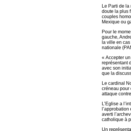
Le Parti de l
doute la plus 
couples homos
Mexique ou ga
Pour le moment
gauche, Andre
la ville en cas
nationale (PA
« Accepter un 
représentant 
avec son initi
que la discuss
Le cardinal N
créneau pour 
attaque contre 
L’Eglise a l’i
l’approbation 
averti l’arch
catholique à 
Un représenta