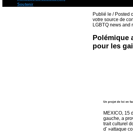
Soutenir
Publié le / Posted
votre source de con
LGBTQ news and re
Polémique a
pour les ga
Un projet de loi en 
MEXICO, 15 dé
gauche, a pro
trait culturel
d' »attaque con