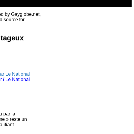
ed by Gayglobe.net,
d source for
ntageux
ar Le National
r
/
Le National
 par la
e » reste un
lifiant