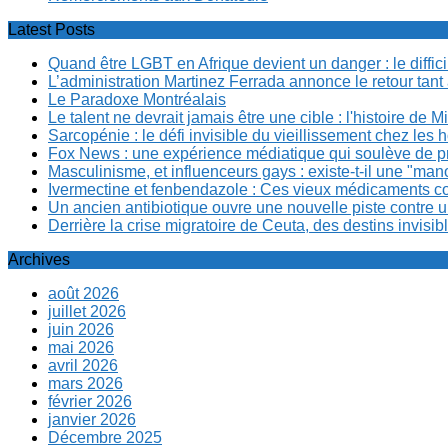
Latest Posts
Quand être LGBT en Afrique devient un danger : le diffi
L’administration Martinez Ferrada annonce le retour tan
Le Paradoxe Montréalais
Le talent ne devrait jamais être une cible : l'histoire de 
Sarcopénie : le défi invisible du vieillissement chez l
Fox News : une expérience médiatique qui soulève de p
Masculinisme, et influenceurs gays : existe-t-il une "m
Ivermectine et fenbendazole : Ces vieux médicaments cont
Un ancien antibiotique ouvre une nouvelle piste contre u
Derrière la crise migratoire de Ceuta, des destins invis
Archives
août 2026
juillet 2026
juin 2026
mai 2026
avril 2026
mars 2026
février 2026
janvier 2026
Décembre 2025