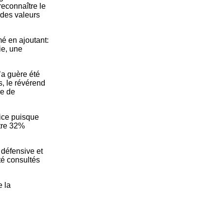
reconnaître le
des valeurs
mé en ajoutant:
ie, une
a guère été
s, le révérend
re de
rice puisque
tre 32%
 défensive et
té consultés
e la