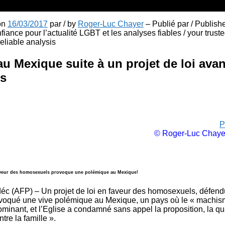
 on
16/03/2017
par / by
Roger-Luc Chayer
– Publié par / Publish
fiance pour l’actualité LGBT et les analyses fiables / your truste
liable analysis
u Mexique suite à un projet de loi ava
is
P
© Roger-Luc Chaye
faveur des homosexuels provoque une polémique au Mexique!
c (AFP) – Un projet de loi en faveur des homosexuels, défendu
voqué une vive polémique au Mexique, un pays où le « machism
 dominant, et l’Eglise a condamné sans appel la proposition, la qua
tre la famille ».