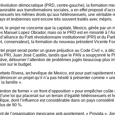
a révolution démocratique (PRD, centre-gauche), la formation me
favorable aux transformations sociales, a en effet proposé d’acc
exuels les mêmes droits qu’aux hétérosexuels, une véritable r
ys et lesbiennes sont encore très souvent traités avec mépris.
, le projet ne concerne que la capitale, Mexico, gérée par un 
s Manuel Lopez Obrador, mais où le PRD est en minorité à l’
 d’alliance du Parti révolutionnaire institutionnel (PRI) et du Part
N, conservateur), la formation du nouveau président Vicente Fox
tel projet serait porter un grave préjudice au Code Civil », a dé
du PRI, Juan José Castillo, tandis que le PAN a soupçonné le P
ative, détourner l’attention de problèmes jugés beaucoup plus im
ion sur le budget.
orbeto Rivera, archevêque de Mexico, est pour part rapidement
dénoncer un projet qu’il n’a pas hésité à présenter comme « un
la famille ».
ntention de former « un front d’opposition » pour empêcher coûte
d’une loi qui placerait sur un terrain d’égalité hétérosexuels et
evêque, dont l’influence est considérable dans un pays considé
plus de 90 %.
nt de l’organisation mexicaine anti-avortement, « Provida », Jo