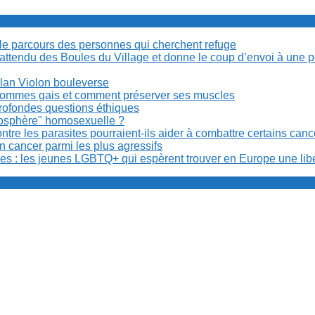
cile parcours des personnes qui cherchent refuge
t attendu des Boules du Village et donne le coup d’envoi à une 
Milan Violon bouleverse
es hommes gais et comment préserver ses muscles
rofondes questions éthiques
anosphère" homosexuelle ?
re les parasites pourraient-ils aider à combattre certains can
n cancer parmi les plus agressifs
ibles : les jeunes LGBTQ+ qui espèrent trouver en Europe une lib