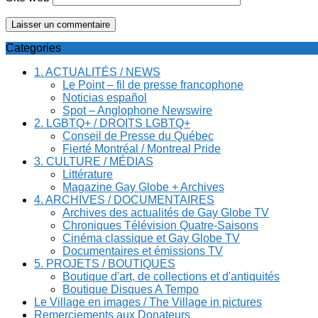
Categories
1. ACTUALITÉS / NEWS
Le Point – fil de presse francophone
Noticias español
Spot – Anglophone Newswire
2. LGBTQ+ / DROITS LGBTQ+
Conseil de Presse du Québec
Fierté Montréal / Montreal Pride
3. CULTURE / MÉDIAS
Littérature
Magazine Gay Globe + Archives
4. ARCHIVES / DOCUMENTAIRES
Archives des actualités de Gay Globe TV
Chroniques Télévision Quatre-Saisons
Cinéma classique et Gay Globe TV
Documentaires et émissions TV
5. PROJETS / BOUTIQUES
Boutique d'art, de collections et d'antiquités
Boutique Disques A Tempo
Le Village en images / The Village in pictures
Remerciements aux Donateurs