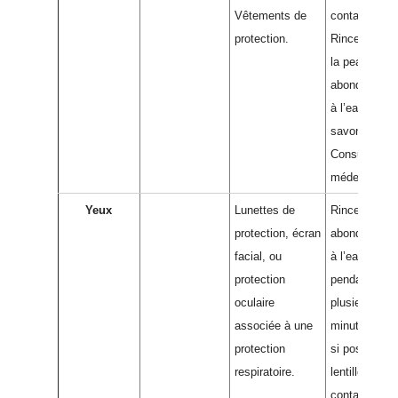
Vêtements de
contaminés.
protection.
Rincer et lav
la peau
abondammen
à l’eau et au
savon.
Consulter un
médecin.
Yeux
Lunettes de
Rincer d’abo
protection, écran
abondammen
facial, ou
à l’eau
protection
pendant
oculaire
plusieurs
associée à une
minutes (retir
protection
si possible l
respiratoire.
lentilles de
contact), pui