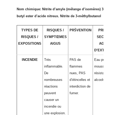
Nom chimique: Nitrite d’amyle (mélange d’isomères)
3-Méthyl
butyl ester d’acide nitreux.
Nitrite de 3-méthylbutanol
TYPES DE
RISQUES /
PRŠVENTION
PREMIER
RISQUES /
SYMPTŒMES
SECOURS 
EXPOSITIONS
AIGUS
AGENTS
D’EXTINCTI
INCENDIE
Très
PAS de
Eau pulvérisé
inflammable.
flammes
mousse
De
nues, PAS
résistant aux
nombreuses
d’étincelles et
alcools.
réactions
interdiction de
peuvent
fumer.
causer un
incendie ou
une explosion.