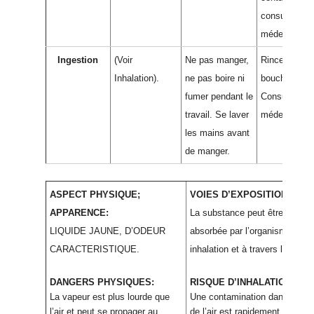
consulter un
médecin.
Ingestion
(Voir
Ne pas manger,
Rincer la
Inhalation).
ne pas boire ni
bouche.
fumer pendant le
Consulter un
travail. Se laver
médecin.
les mains avant
de manger.
ASPECT PHYSIQUE;
VOIES D’EXPOSITION:
APPARENCE:
La substance peut être
LIQUIDE JAUNE, D’ODEUR
absorbée par l’organisme par
CARACTERISTIQUE.
inhalation et à travers la peau.
DANGERS PHYSIQUES:
RISQUE D’INHALATION:
La vapeur est plus lourde que
Une contamination dangereus
l’air et peut se propager au
de l’air est rapidement atteinte