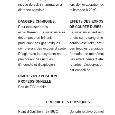
niveau du sol; inflammation à
lors de l’évaporation de cette
distance possible.
substance à 20ƒC.
DANGERS CHIMIQUES:
EFFETS DES EXPOSITIONS
Peut exploser après
DE COURTE DUREE:
échauffement. La substance se
La substance peut avoir des
décompose en bršlant,
effets sur le sang et le systè
produisant des gaz toxiques
cardio-vasculaire, entraÓnant
comprenant des oxydes d’azote.
des troubles cardiaques et la
Réagit avec les oxydants en
formation de méthémoglobine.
provoquant des risques
Les effets peuvent être
d’incendie et d’explosion.
retardés. L’observation médica
est conseillée.
LIMITES D’EXPOSITION
PROFESSIONNELLE:
Pas de TLV établie.
PROPRIÉTÉ S PHYSIQUES
Point d’ébullition : 97-99ƒC
Densité relative du mélange