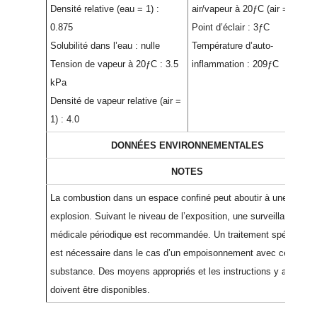
Densité relative (eau = 1) :
air/vapeur à 20ƒC (air = 1) : 1.
0.875
Point d’éclair : 3ƒC
Solubilité dans l’eau : nulle
Température d’auto-
Tension de vapeur à 20ƒC : 3.5
inflammation : 209ƒC
kPa
Densité de vapeur relative (air =
1) : 4.0
DONNÉES ENVIRONNEMENTALES
NOTES
La combustion dans un espace confiné peut aboutir à une
explosion. Suivant le niveau de l’exposition, une surveillance
médicale périodique est recommandée. Un traitement spécifique
est nécessaire dans le cas d’un empoisonnement avec cette
substance. Des moyens appropriés et les instructions y afférent
doivent être disponibles.