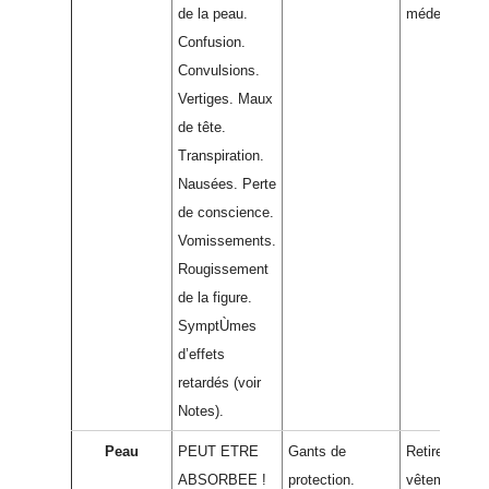
de la peau.
médecin.
Confusion.
Convulsions.
Vertiges. Maux
de tête.
Transpiration.
Nausées. Perte
de conscience.
Vomissements.
Rougissement
de la figure.
SymptÙmes
d’effets
retardés (voir
Notes).
Peau
PEUT ETRE
Gants de
Retirer les
ABSORBEE !
protection.
vêtements