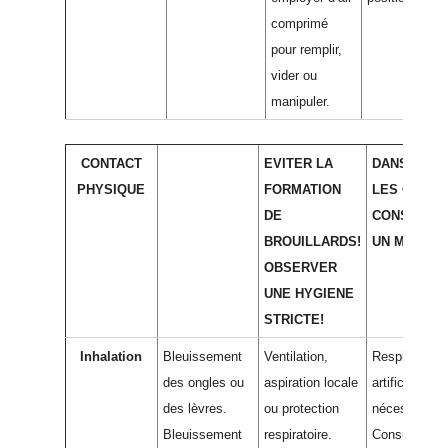
comprimé
pour remplir,
vider ou
manipuler.
CONTACT
EVITER LA
DANS TOUS
PHYSIQUE
FORMATION
LES CAS,
DE
CONSULTE
BROUILLARDS!
UN MEDECI
OBSERVER
UNE HYGIENE
STRICTE!
Inhalation
Bleuissement
Ventilation,
Respiration
des ongles ou
aspiration locale
artificielle si
des lèvres.
ou protection
nécessaire.
Bleuissement
respiratoire.
Consulter un