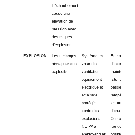
L’échauffement
cause une
élévation de
pression avec
des risques
d’explosion.
EXPLOSION
Les mélanges
Système en
En cas
air/vapeur sont
vase clos,
d’incendie :
explosifs.
ventilation,
maintenir les
équipement
fšts, etc., à
électrique et
basse
éclairage
température e
protégés
les arrosant
contre les
d’eau.
explosions.
Combattre le
NE PAS
feu depuis un
employer d’air
position abrité