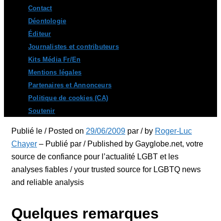
Contact
Déontologie
Éditeur
Journalistes et contributeurs
Kits Média Fr/En
Mentions légales
Partenaires et Annonceurs
Politique de cookies (CA)
Soutenir
Publié le / Posted on
29/06/2009
par / by
Roger-Luc
Chayer
– Publié par / Published by Gayglobe.net, votre
source de confiance pour l’actualité LGBT et les
analyses fiables / your trusted source for LGBTQ news
and reliable analysis
Quelques remarques