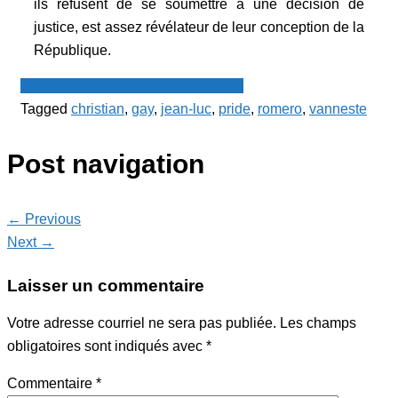
ils refusent de se soumettre à une décision de
justice, est assez révélateur de leur conception de la
République.
Le Point - fil de presse francophone
Tagged
christian
,
gay
,
jean-luc
,
pride
,
romero
,
vanneste
Post navigation
← Previous
Next →
Laisser un commentaire
Votre adresse courriel ne sera pas publiée.
Les champs
obligatoires sont indiqués avec
*
Commentaire
*