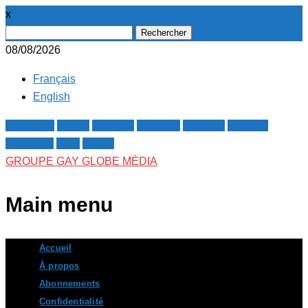
x
Rechercher :
08/08/2026
Français
English
Facebook
Twitter
Google+
Pinterest
Linkedin
Youtube
Instagram
RSS
E-mail
GROUPE GAY GLOBE MÉDIA
Main menu
Skip
Accueil
to
À propos
content
Abonnements
Confidentialité