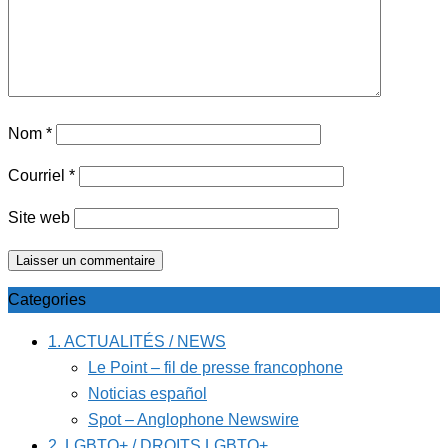
Nom
*
Courriel
*
Site web
Categories
1. ACTUALITÉS / NEWS
Le Point – fil de presse francophone
Noticias español
Spot – Anglophone Newswire
2. LGBTQ+ / DROITS LGBTQ+