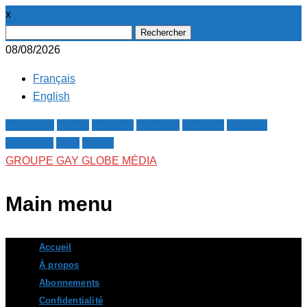
x
Rechercher :
08/08/2026
Français
English
Facebook
Twitter
Google+
Pinterest
Linkedin
Youtube
Instagram
RSS
E-mail
GROUPE GAY GLOBE MÉDIA
Main menu
Skip
Accueil
to
À propos
content
Abonnements
Confidentialité