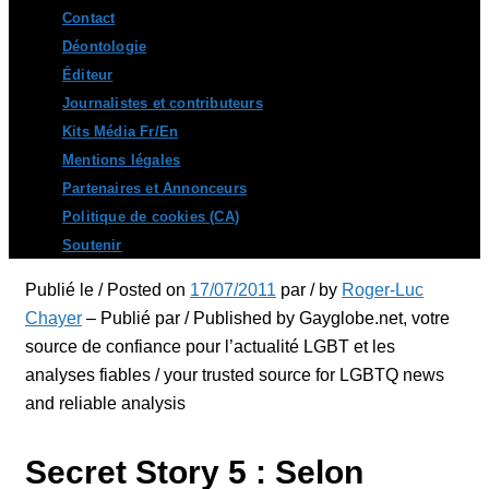
Contact
Déontologie
Éditeur
Journalistes et contributeurs
Kits Média Fr/En
Mentions légales
Partenaires et Annonceurs
Politique de cookies (CA)
Soutenir
Publié le / Posted on
17/07/2011
par / by
Roger-Luc
Chayer
– Publié par / Published by Gayglobe.net, votre
source de confiance pour l’actualité LGBT et les
analyses fiables / your trusted source for LGBTQ news
and reliable analysis
Secret Story 5 : Selon