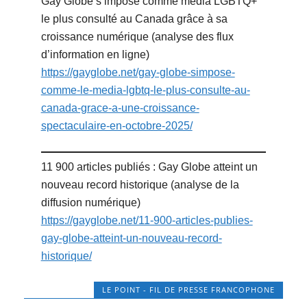
Gay Globe s’impose comme média LGBTQ+
le plus consulté au Canada grâce à sa
croissance numérique (analyse des flux
d’information en ligne)
https://gayglobe.net/gay-globe-simpose-
comme-le-media-lgbtq-le-plus-consulte-au-
canada-grace-a-une-croissance-
spectaculaire-en-octobre-2025/
11 900 articles publiés : Gay Globe atteint un
nouveau record historique (analyse de la
diffusion numérique)
https://gayglobe.net/11-900-articles-publies-
gay-globe-atteint-un-nouveau-record-
historique/
LE POINT - FIL DE PRESSE FRANCOPHONE