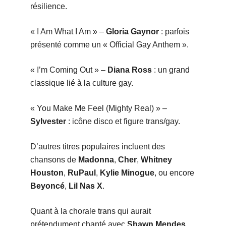
résilience.
« I Am What I Am » –
Gloria Gaynor
: parfois
présenté comme un « Official Gay Anthem ».
« I’m Coming Out » –
Diana Ross
: un grand
classique lié à la culture gay.
« You Make Me Feel (Mighty Real) » –
Sylvester
: icône disco et figure trans/gay.
D’autres titres populaires incluent des
chansons de
Madonna
,
Cher
,
Whitney
Houston
,
RuPaul
,
Kylie Minogue
, ou encore
Beyoncé
,
Lil Nas X
.
Quant à la chorale trans qui aurait
prétendument chanté avec
Shawn Mendes
,