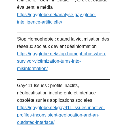
évaluent le média
https://gayglobe.net/analyse-gay-globe-
intelligence-artificielle/
Stop Homophobie : quand la victimisation des
réseaux sociaux devient désinformation
https://gayglobe.net/stop-homophobie-when-
survivor-victimization-turns-into-
misinformation/
Gay411 Issues : profils inactifs,
géolocalisation incohérente et interface
obsolète sur les applications sociales
https://gayglobe.net/gay411-issues-inactive-
profiles-inconsistent-geolocation-and-an-
outdated-interface/