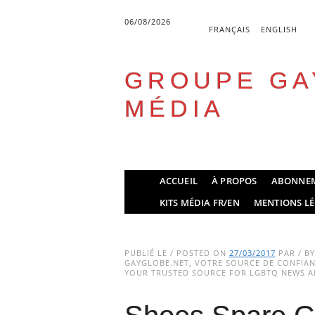
06/08/2026
FRANÇAIS
ENGLISH
GROUPE GA
MÉDIA
Skip
ACCUEIL
À PROPOS
ABONNE
to
Main menu
KITS MÉDIA FR/EN
MENTIONS LÉ
content
PUBLIÉ LE / POSTED ON
27/03/2017
PAR / B
GAYGLOBE.NET, VOTRE SOURCE DE CONFIANC
YOUR TRUSTED SOURCE FOR LGBTQ NEWS AN