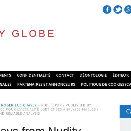
Y GLOBE
MENTS
CONFIDENTIALITÉ
CONTACT
DÉONTOLOGIE
ÉDITEUR
GALES
PARTENAIRES ET ANNONCEURS
POLITIQUE DE COOKIES (CA
Y
ROGER-LUC CHAYER
– PUBLIÉ PAR / PUBLISHED BY
E POUR L’ACTUALITÉ LGBT ET LES ANALYSES FIABLES /
C
D RELIABLE ANALYSIS