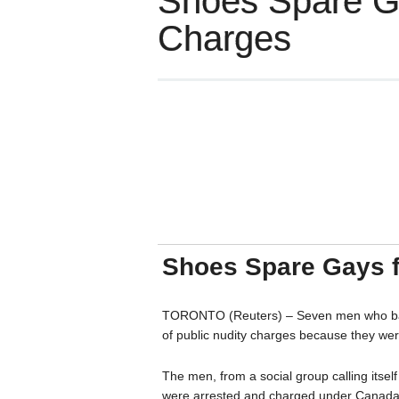
Shoes Spare G
Charges
Shoes Spare Gays 
TORONTO (Reuters) – Seven men who bare
of public nudity charges because they wer
The men, from a social group calling itse
were arrested and charged under Canada’s