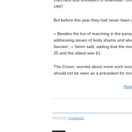
marchers and onlookers in downtown Toron
1997.
But before this year they had never been 
« Besides the fun of marching in the para
addressing issues of body shame and also
fascism’, » Simm said, adding that the m
25 and the oldest was 61.
The Crown, worried about more such incid
should not be seen as a precedent for more
Repl
TAGGED
CHARGES