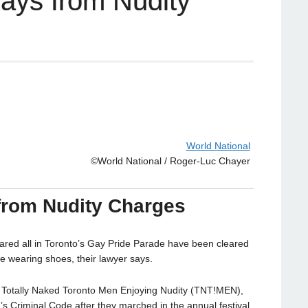
ays from Nudity
World National
©World National / Roger-Luc Chayer
from Nudity Charges
d all in Toronto’s Gay Pride Parade have been cleared
e wearing shoes, their lawyer says.
lf Totally Naked Toronto Men Enjoying Nudity (TNT!MEN),
 Criminal Code after they marched in the annual festival