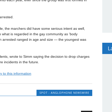
to each year, ever since the group was first formed in
arrested.
de, the marchers did have some serious intent as well,
 what is regarded in the gay community as ‘body
en arrested ranged in age and size — the youngest was
L
ents, wrote to Simm saying the decision to drop charges
 incidents in the future.
y to this information
SPOT - ANGLOPHONE NEWSWIRE