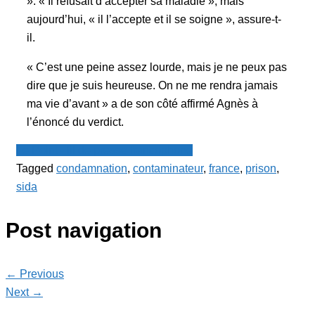
». « Il refusait d’accepter sa maladie », mais
aujourd’hui, « il l’accepte et il se soigne », assure-t-
il.
« C’est une peine assez lourde, mais je ne peux pas
dire que je suis heureuse. On ne me rendra jamais
ma vie d’avant » a de son côté affirmé Agnès à
l’énoncé du verdict.
Le Point - fil de presse francophone
Tagged
condamnation
,
contaminateur
,
france
,
prison
,
sida
Post navigation
← Previous
Next →