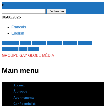
x
Rechercher :
06/08/2026
Français
English
Facebook
Twitter
Google+
Pinterest
Linkedin
Youtube
Instagram
RSS
E-mail
GROUPE GAY GLOBE MÉDIA
Main menu
Skip
Accueil
to
À propos
content
Abonnements
Confidentialité