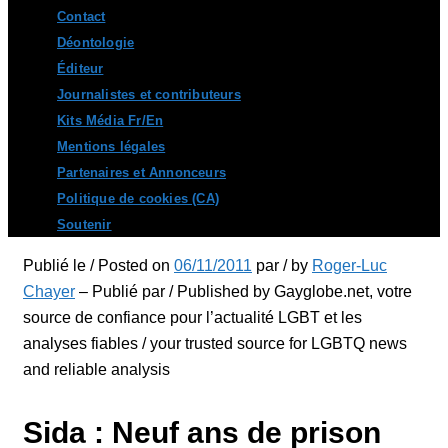
Contact
Déontologie
Éditeur
Journalistes et contributeurs
Kits Média Fr/En
Mentions légales
Partenaires et Annonceurs
Politique de cookies (CA)
Soutenir
Publié le / Posted on
06/11/2011
par / by
Roger-Luc
Chayer
– Publié par / Published by Gayglobe.net, votre
source de confiance pour l’actualité LGBT et les
analyses fiables / your trusted source for LGBTQ news
and reliable analysis
Sida : Neuf ans de prison