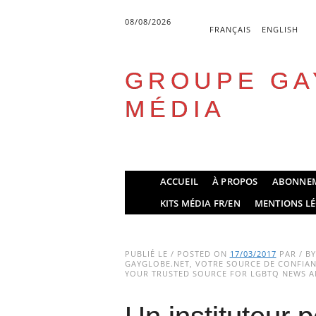
08/08/2026
FRANÇAIS
ENGLISH
GROUPE GA
MÉDIA
Skip
ACCUEIL
À PROPOS
ABONNE
to
Main menu
KITS MÉDIA FR/EN
MENTIONS LÉ
content
PUBLIÉ LE / POSTED ON
17/03/2017
PAR / B
GAYGLOBE.NET, VOTRE SOURCE DE CONFIANC
YOUR TRUSTED SOURCE FOR LGBTQ NEWS AN