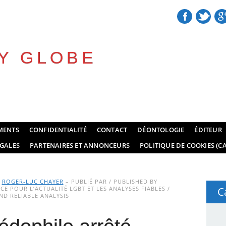
Y GLOBE
MENTS
CONFIDENTIALITÉ
CONTACT
DÉONTOLOGIE
ÉDITEUR
GALES
PARTENAIRES ET ANNONCEURS
POLITIQUE DE COOKIES (CA
Y
ROGER-LUC CHAYER
– PUBLIÉ PAR / PUBLISHED BY
E POUR L’ACTUALITÉ LGBT ET LES ANALYSES FIABLES /
C
D RELIABLE ANALYSIS