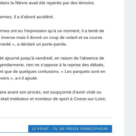
dans la Nièvre avait été repérée par des témoins.
rmes, il a d’abord accéléré.
darmes ont eu l’impression qu’à un moment, il a tenté de
s inverse mais il donné un coup de volant et sa course
ravité », a déclaré un porte-parole.
é ajourné jusqu’à vendredi, en raison de l’absence de
 gendarmerie, rien ne s’oppose à la reprise des débats,
rant que de quelques contusions. « Les parquets sont en
ers », a-t-il ajouté.
iciaire avant son procès, est soupçonné d’avoir violé ou
tait instituteur et moniteur de sport à Cosne-sur-Loire,
LE POINT - FIL DE PRESSE FRANCOPHONE