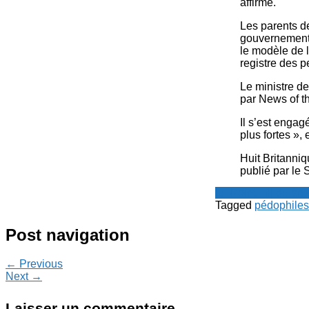
affirmé.
Les parents d
gouvernement b
le modèle de l
registre des p
Le ministre de
par News of th
Il s’est engag
plus fortes »,
Huit Britanniq
publié par le
Le Point - fil de p
Tagged
pédophiles
Post navigation
← Previous
Next →
Laisser un commentaire