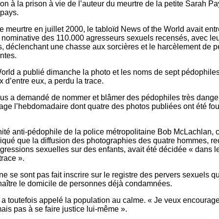
n à la prison à vie de l’auteur du meurtre de la petite Sarah Pa
 pays.
ce meurtre en juillet 2000, le tabloïd News of the World avait ent
ste nominative des 110.000 agresseurs sexuels recensés, avec le
os, déclenchant une chasse aux sorcières et le harcèlement de 
ntes.
orld a publié dimanche la photo et les noms de sept pédophiles
x d’entre eux, a perdu la trace.
ous a demandé de nommer et blâmer des pédophiles très dangere
age l’hebdomadaire dont quatre des photos publiées ont été fou
nité anti-pédophile de la police métropolitaine Bob McLachlan, ci
pliqué que la diffusion des photographies des quatre hommes, r
ressions sexuelles sur des enfants, avait été décidée « dans l
trace ».
se sont pas fait inscrire sur le registre des pervers sexuels qu
naître le domicile de personnes déjà condamnées.
a toutefois appelé la population au calme. « Je veux encourager
mais pas à se faire justice lui-même ».