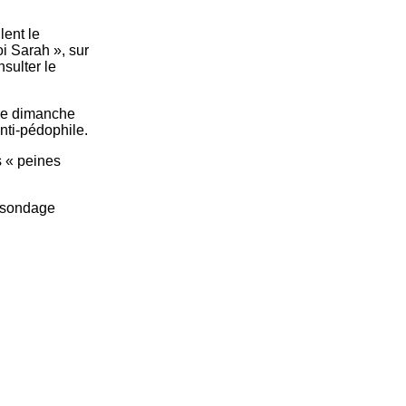
ent le
i Sarah », sur
sulter le
iée dimanche
anti-pédophile.
s « peines
n sondage