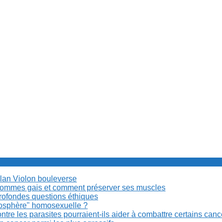
Milan Violon bouleverse
es hommes gais et comment préserver ses muscles
rofondes questions éthiques
anosphère" homosexuelle ?
re les parasites pourraient-ils aider à combattre certains can