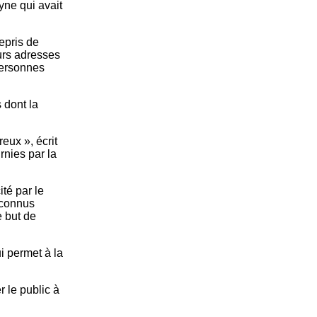
yne qui avait
repris de
urs adresses
personnes
 dont la
ux », écrit
rnies par la
té par le
econnus
e but de
i permet à la
 le public à