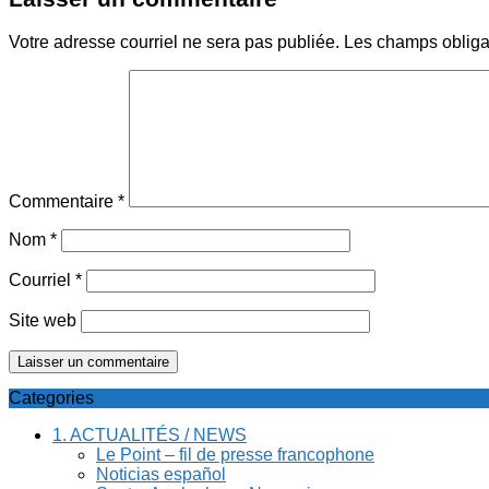
Votre adresse courriel ne sera pas publiée.
Les champs obliga
Commentaire
*
Nom
*
Courriel
*
Site web
Categories
1. ACTUALITÉS / NEWS
Le Point – fil de presse francophone
Noticias español