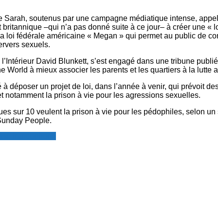
e Sarah, soutenus par une campagne médiatique intense, appell
ritannique –qui n’a pas donné suite à ce jour– à créer une « lo
a loi fédérale américaine « Megan » qui permet au public de con
ervers sexuels.
 l’Intérieur David Blunkett, s’est engagé dans une tribune publ
e World à mieux associer les parents et les quartiers à la lutte 
é à déposer un projet de loi, dans l’année à venir, qui prévoit de
 et notamment la prison à vie pour les agressions sexuelles.
ues sur 10 veulent la prison à vie pour les pédophiles, selon u
 Sunday People.
resse francophone