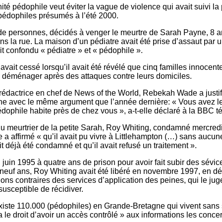
nité pédophile veut éviter la vague de violence qui avait suivi la
édophiles présumés à l’été 2000.
e personnes, décidés à venger le meurtre de Sarah Payne, 8 an
 la rue. La maison d’un pédiatre avait été prise d’assaut par u
it confondu « pédiatre » et « pédophile ».
ait cessé lorsqu’il avait été révélé que cinq familles innocent
e déménager après des attaques contre leurs domiciles.
rédactrice en chef de News of the World, Rebekah Wade a justif
e avec le même argument que l’année dernière: « Vous avez le
édophile habite près de chez vous », a-t-elle déclaré à la BBC té
du meurtrier de la petite Sarah, Roy Whiting, condamné mercredi
le a affirmé « qu’il avait pu vivre à Littlehampton (…) sans aucun
ait déjà été condamné et qu’il avait refusé un traitement ».
uin 1995 à quatre ans de prison pour avoir fait subir des sévic
e neuf ans, Roy Whiting avait été libéré en novembre 1997, en dé
ns contraires des services d’application des peines, qui le jug
usceptible de récidiver.
existe 110.000 (pédophiles) en Grande-Bretagne qui vivent sans 
a le droit d’avoir un accès contrôlé » aux informations les concer