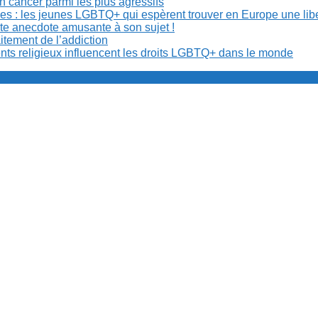
n cancer parmi les plus agressifs
ibles : les jeunes LGBTQ+ qui espèrent trouver en Europe une lib
ite anecdote amusante à son sujet !
aitement de l’addiction
ents religieux influencent les droits LGBTQ+ dans le monde