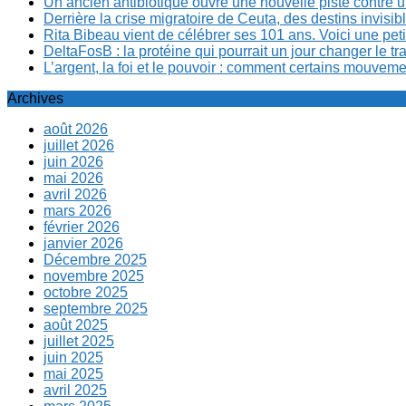
Un ancien antibiotique ouvre une nouvelle piste contre u
Derrière la crise migratoire de Ceuta, des destins invis
Rita Bibeau vient de célébrer ses 101 ans. Voici une pet
DeltaFosB : la protéine qui pourrait un jour changer le tr
L’argent, la foi et le pouvoir : comment certains mouvem
Archives
août 2026
juillet 2026
juin 2026
mai 2026
avril 2026
mars 2026
février 2026
janvier 2026
Décembre 2025
novembre 2025
octobre 2025
septembre 2025
août 2025
juillet 2025
juin 2025
mai 2025
avril 2025