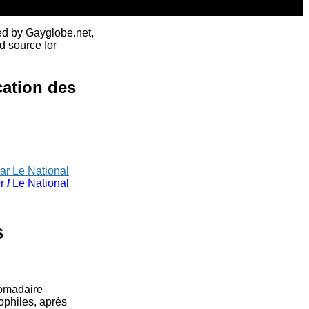
ed by Gayglobe.net,
d source for
cation des
ar Le National
r
/
Le National
s
omadaire
ophiles, après