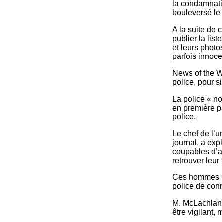
la condamnatio
bouleversé le
A la suite de 
publier la li
et leurs phot
parfois innoce
News of the W
police, pour si
La police « n
en première p
police.
Le chef de l’u
journal, a ex
coupables d’ag
retrouver leur 
Ces hommes ne 
police de con
M. McLachlan 
être vigilant, 