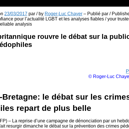
 on
23/03/2017
par / by
Roger-Luc Chayer
– Publié par / Publish
fiance pour l’actualité LGBT et les analyses fiables / your truste
liable analysis
britannique rouvre le débat sur la publi
édophiles
P
© Roger-Luc Chaye
Bretagne: le débat sur les crime
les repart de plus belle
) – La reprise d’une campagne de dénonciation par un hebd
fait resurgir dimanche le débat sur la prévention des crimes péd