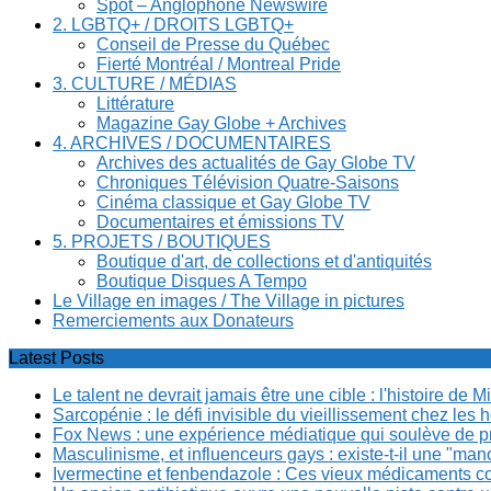
Spot – Anglophone Newswire
2. LGBTQ+ / DROITS LGBTQ+
Conseil de Presse du Québec
Fierté Montréal / Montreal Pride
3. CULTURE / MÉDIAS
Littérature
Magazine Gay Globe + Archives
4. ARCHIVES / DOCUMENTAIRES
Archives des actualités de Gay Globe TV
Chroniques Télévision Quatre-Saisons
Cinéma classique et Gay Globe TV
Documentaires et émissions TV
5. PROJETS / BOUTIQUES
Boutique d'art, de collections et d'antiquités
Boutique Disques A Tempo
Le Village en images / The Village in pictures
Remerciements aux Donateurs
Latest Posts
Le talent ne devrait jamais être une cible : l'histoire de 
Sarcopénie : le défi invisible du vieillissement chez l
Fox News : une expérience médiatique qui soulève de p
Masculinisme, et influenceurs gays : existe-t-il une "m
Ivermectine et fenbendazole : Ces vieux médicaments cont