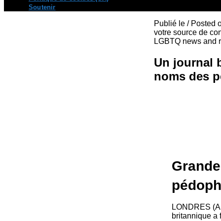
Soutenir
Publié le / Posted
votre source de con
LGBTQ news and re
Un journal 
noms des p
Grande-
pédophi
LONDRES (AFP
britannique a 