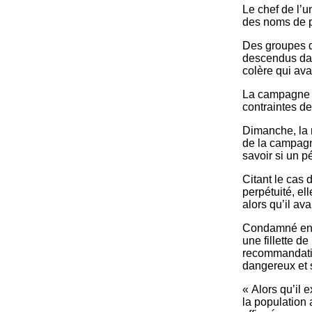
Le chef de l’u
des noms de p
Des groupes d
descendus dans
colère qui ava
La campagne av
contraintes d
Dimanche, la 
de la campagn
savoir si un p
Citant le cas 
perpétuité, el
alors qu’il av
Condamné en j
une fillette d
recommandatio
dangereux et s
« Alors qu’il 
la population 