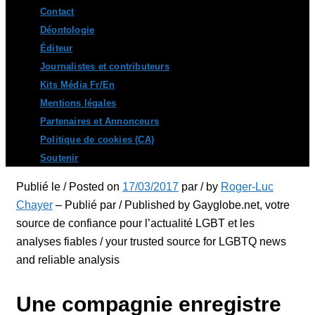
Contact
Déontologie
Éditeur
Journalistes et contributeurs
Kits Média Fr/En
Mentions légales
Partenaires et Annonceurs
Politique de cookies (CA)
Soutenir
Publié le / Posted on
17/03/2017
par / by
Roger-Luc
Chayer
– Publié par / Published by Gayglobe.net, votre
source de confiance pour l’actualité LGBT et les
analyses fiables / your trusted source for LGBTQ news
and reliable analysis
Une compagnie enregistre