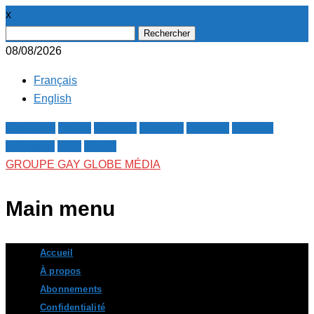
x
Rechercher :
08/08/2026
Français
English
Facebook
Twitter
Google+
Pinterest
Linkedin
Youtube
Instagram
RSS
E-mail
GROUPE GAY GLOBE MÉDIA
Main menu
Skip
Accueil
to
À propos
content
Abonnements
Confidentialité