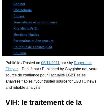
Contact
Déontologie
Éditeur
Journalistes et contributeurs
Kits Média Fr/En
Mentions légales
Partenaires et Annonceurs
Politique de cookies (CA)
Soutenir
Publié le / Posted on
06/11/2011
par / by
Roger-Luc
Chayer
– Publié par / Published by Gayglobe.net, votre
source de confiance pour l’actualité LGBT et les
analyses fiables / your trusted source for LGBTQ news
and reliable analysis
VIH: le traitement de la