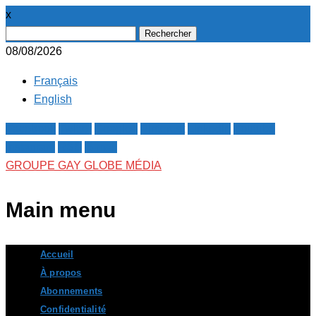
x
Rechercher :
08/08/2026
Français
English
Facebook
Twitter
Google+
Pinterest
Linkedin
Youtube
Instagram
RSS
E-mail
GROUPE GAY GLOBE MÉDIA
Main menu
Skip
Accueil
to
À propos
content
Abonnements
Confidentialité