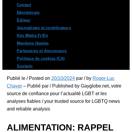
Contact
Déontologie
Éditeur
Journalistes et contributeurs
Kits Média Fr/En
Mentions légales
Partenaires et Annonceurs
Politique de cookies (CA)
Soutenir
Publié le / Posted on
20/10/2024
par / by
Roger-Luc
Chayer
– Publié par / Published by Gayglobe.net, votre
source de confiance pour l’actualité LGBT et les
analyses fiables / your trusted source for LGBTQ news
and reliable analysis
ALIMENTATION: RAPPEL