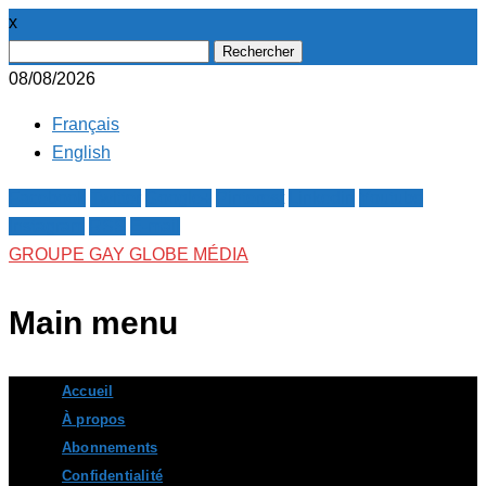
x
Rechercher :
08/08/2026
Français
English
Facebook
Twitter
Google+
Pinterest
Linkedin
Youtube
Instagram
RSS
E-mail
GROUPE GAY GLOBE MÉDIA
Main menu
Skip
Accueil
to
À propos
content
Abonnements
Confidentialité