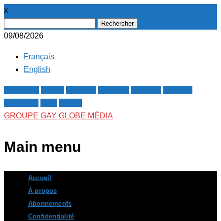
x
Rechercher :
09/08/2026
Français
English
Facebook
Twitter
Google+
Pinterest
Linkedin
Youtube
Instagram
RSS
E-mail
GROUPE GAY GLOBE MÉDIA
Main menu
Skip
Accueil
to
À propos
content
Abonnements
Confidentialité