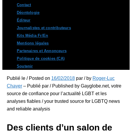
Contact
Déontologie
Éditeur
Journalistes et contributeurs
Kits Média Fr/En
Mentions légales
Partenaires et Annonceurs
Politique de cookies (CA)
Soutenir
Publié le / Posted on
16/02/2018
par / by
Roger-Luc
Chayer
– Publié par / Published by Gayglobe.net, votre
source de confiance pour l’actualité LGBT et les
analyses fiables / your trusted source for LGBTQ news
and reliable analysis
Des clients d’un salon de