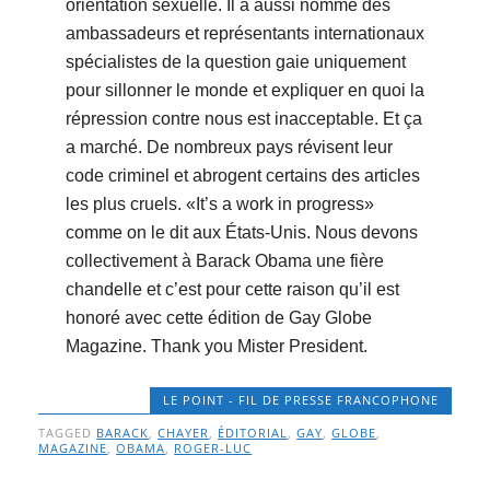
orientation sexuelle. Il a aussi nommé des
ambassadeurs et représentants internationaux
spécialistes de la question gaie uniquement
pour sillonner le monde et expliquer en quoi la
répression contre nous est inacceptable. Et ça
a marché. De nombreux pays révisent leur
code criminel et abrogent certains des articles
les plus cruels. «It’s a work in progress»
comme on le dit aux États-Unis. Nous devons
collectivement à Barack Obama une fière
chandelle et c’est pour cette raison qu’il est
honoré avec cette édition de Gay Globe
Magazine. Thank you Mister President.
LE POINT - FIL DE PRESSE FRANCOPHONE
TAGGED
BARACK
,
CHAYER
,
ÉDITORIAL
,
GAY
,
GLOBE
,
MAGAZINE
,
OBAMA
,
ROGER-LUC