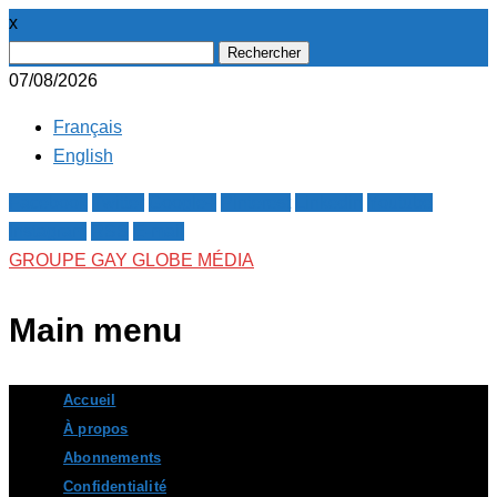
x
Rechercher :
07/08/2026
Français
English
Facebook
Twitter
Google+
Pinterest
Linkedin
Youtube
Instagram
RSS
E-mail
GROUPE GAY GLOBE MÉDIA
Main menu
Skip
Accueil
to
À propos
content
Abonnements
Confidentialité