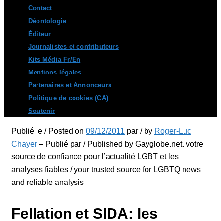
Contact
Déontologie
Éditeur
Journalistes et contributeurs
Kits Média Fr/En
Mentions légales
Partenaires et Annonceurs
Politique de cookies (CA)
Soutenir
Publié le / Posted on
09/12/2011
par / by
Roger-Luc
Chayer
– Publié par / Published by Gayglobe.net, votre
source de confiance pour l’actualité LGBT et les
analyses fiables / your trusted source for LGBTQ news
and reliable analysis
Fellation et SIDA: les