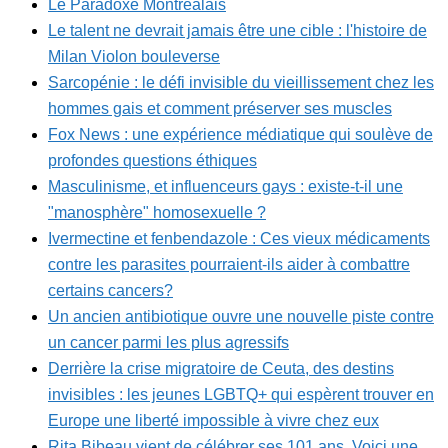
Le Paradoxe Montréalais
Le talent ne devrait jamais être une cible : l'histoire de
Milan Violon bouleverse
Sarcopénie : le défi invisible du vieillissement chez les
hommes gais et comment préserver ses muscles
Fox News : une expérience médiatique qui soulève de
profondes questions éthiques
Masculinisme, et influenceurs gays : existe-t-il une
"manosphère" homosexuelle ?
Ivermectine et fenbendazole : Ces vieux médicaments
contre les parasites pourraient-ils aider à combattre
certains cancers?
Un ancien antibiotique ouvre une nouvelle piste contre
un cancer parmi les plus agressifs
Derrière la crise migratoire de Ceuta, des destins
invisibles : les jeunes LGBTQ+ qui espèrent trouver en
Europe une liberté impossible à vivre chez eux
Rita Bibeau vient de célébrer ses 101 ans. Voici une