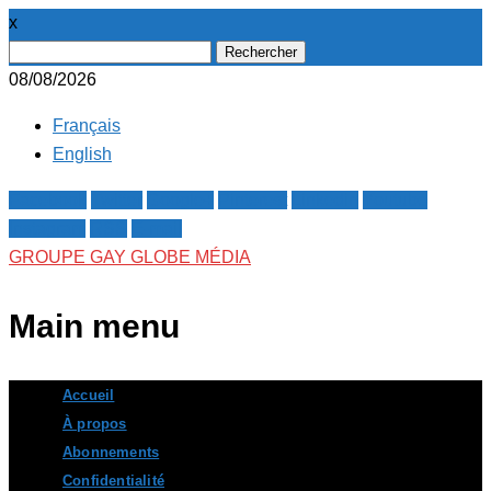
x
Rechercher :
08/08/2026
Français
English
Facebook
Twitter
Google+
Pinterest
Linkedin
Youtube
Instagram
RSS
E-mail
GROUPE GAY GLOBE MÉDIA
Main menu
Skip
Accueil
to
À propos
content
Abonnements
Confidentialité