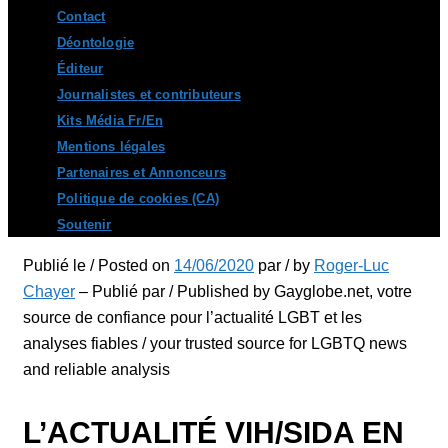
Contact
Déontologie
Éditeur
Journalistes et contributeurs
Kits Média Fr/En
Mentions légales
Partenaires et Annonceurs
Politique de cookies (CA)
Soutenir
Publié le / Posted on
14/06/2020
par / by
Roger-Luc
Chayer
– Publié par / Published by Gayglobe.net, votre
source de confiance pour l’actualité LGBT et les
analyses fiables / your trusted source for LGBTQ news
and reliable analysis
L’ACTUALITÉ VIH/SIDA EN