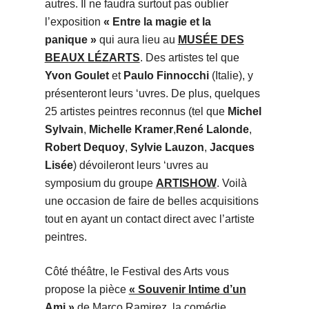
autres. Il ne faudra surtout pas oublier
l’exposition
« Entre la magie et la
panique »
qui aura lieu au
MUSÉE DES
BEAUX LÉZARTS
. Des artistes tel que
Yvon Goulet
et
Paulo Finnocchi
(Italie), y
présenteront leurs ‘uvres. De plus, quelques
25 artistes peintres reconnus (tel que
Michel
Sylvain
,
Michelle Kramer
,
René Lalonde
,
Robert Dequoy
,
Sylvie Lauzon
,
Jacques
Lisée
) dévoileront leurs ‘uvres au
symposium du groupe
ARTISHOW
. Voilà
une occasion de faire de belles acquisitions
tout en ayant un contact direct avec l’artiste
peintres.
Côté théâtre, le Festival des Arts vous
propose la pièce
« Souvenir Intime d’un
Ami »
de Marco Ramirez, la comédie