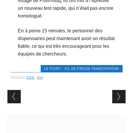
village de Puvirnituq, ils ont mis à l’épreuve
un nouveau test rapide, qui n’était pas encore
homologué.
En à peine 15 minutes, le personnel des
dispensaires peut maintenant avoir un résultat
fiable, ce qui est très encourageant pour les
équipes de chercheurs.
LE POINT - FIL DE PRESSE FRANCOPHONE
TAGGED
SIDA
,
VIH
Post navigation