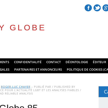
Y GLOBE
MENTS
CONFIDENTIALITÉ
CONTACT
DÉONTOLOGIE
ÉDITEUR
GALES
PARTENAIRES ET ANNONCEURS
POLITIQUE DE COOKIES (CA
Y
ROGER-LUC CHAYER
– PUBLIÉ PAR / PUBLISHED BY
E POUR L’ACTUALITÉ LGBT ET LES ANALYSES FIABLES /
C
D RELIABLE ANALYSIS