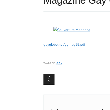
Magazine Gay 
gayglobe.net/ggmag85.pdf
TAGGED
GAY
Post navigation