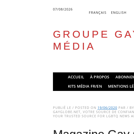
07/08/2026
FRANÇAIS
ENGLISH
GROUPE GA
MÉDIA
Skip
ACCUEIL
À PROPOS
ABONNE
to
Main menu
KITS MÉDIA FR/EN
MENTIONS LÉ
content
PUBLIÉ LE / POSTED ON
19/06/2020
PAR / B
GAYGLOBE.NET, VOTRE SOURCE DE CONFIANC
YOUR TRUSTED SOURCE FOR LGBTQ NEWS AN