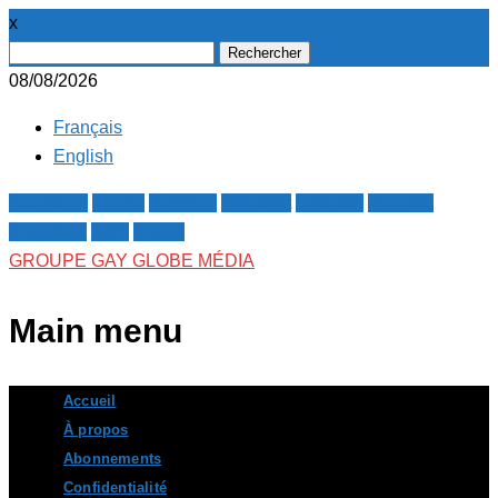
x
Rechercher :
08/08/2026
Français
English
Facebook
Twitter
Google+
Pinterest
Linkedin
Youtube
Instagram
RSS
E-mail
GROUPE GAY GLOBE MÉDIA
Main menu
Skip
Accueil
to
À propos
content
Abonnements
Confidentialité