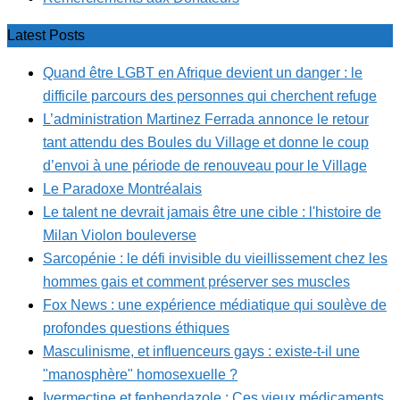
Latest Posts
Quand être LGBT en Afrique devient un danger : le
difficile parcours des personnes qui cherchent refuge
L’administration Martinez Ferrada annonce le retour
tant attendu des Boules du Village et donne le coup
d’envoi à une période de renouveau pour le Village
Le Paradoxe Montréalais
Le talent ne devrait jamais être une cible : l'histoire de
Milan Violon bouleverse
Sarcopénie : le défi invisible du vieillissement chez les
hommes gais et comment préserver ses muscles
Fox News : une expérience médiatique qui soulève de
profondes questions éthiques
Masculinisme, et influenceurs gays : existe-t-il une
"manosphère" homosexuelle ?
Ivermectine et fenbendazole : Ces vieux médicaments