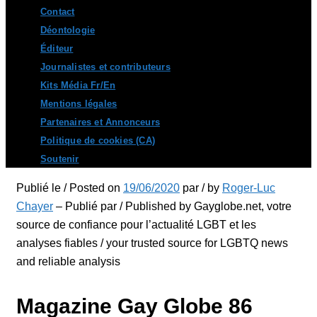
Contact
Déontologie
Éditeur
Journalistes et contributeurs
Kits Média Fr/En
Mentions légales
Partenaires et Annonceurs
Politique de cookies (CA)
Soutenir
Publié le / Posted on
19/06/2020
par / by
Roger-Luc
Chayer
– Publié par / Published by Gayglobe.net, votre
source de confiance pour l’actualité LGBT et les
analyses fiables / your trusted source for LGBTQ news
and reliable analysis
Magazine Gay Globe 86