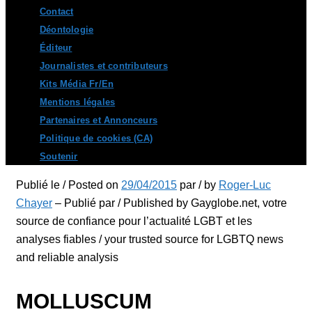
Contact
Déontologie
Éditeur
Journalistes et contributeurs
Kits Média Fr/En
Mentions légales
Partenaires et Annonceurs
Politique de cookies (CA)
Soutenir
Publié le / Posted on
29/04/2015
par / by
Roger-Luc
Chayer
– Publié par / Published by Gayglobe.net, votre
source de confiance pour l’actualité LGBT et les
analyses fiables / your trusted source for LGBTQ news
and reliable analysis
MOLLUSCUM