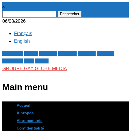
x
Rechercher :
06/08/2026
Français
English
Facebook
Twitter
Google+
Pinterest
Linkedin
Youtube
Instagram
RSS
E-mail
GROUPE GAY GLOBE MÉDIA
Main menu
Skip
Accueil
to
À propos
content
Abonnements
Confidentialité