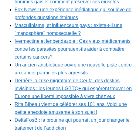
hommes gais et comment préserver ses muscles
Fox News : une expérience médiatique qui soulève de
profondes questions éthiques
Masculinisme, et influenceurs gays : existe-t-il une
"manosphère" homosexuelle ?
Ivermectine et fenbendazole : Ces vieux médicaments
contre les parasites pourraient-ils aider à combattre
certains cancers?
Un ancien antibiotique ouvre une nouvelle piste contre
un cancer parmi les plus agressifs
Derrière la crise migratoire de Ceuta, des destins
invisibles : les jeunes LGBTQ+ qui espèrent trouver en
Europe une liberté impossible à vivre chez eux
Rita Bibeau vient de célébrer ses 101 ans. Voici une
petite anecdote amusante à son sujet !
DeltaFosB : la protéine qui pourrait un jour changer le
traitement de l’addiction