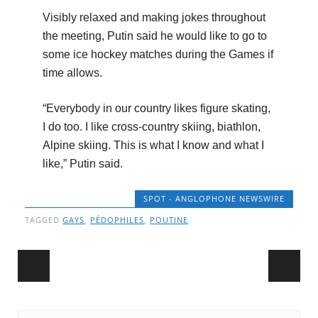
Visibly relaxed and making jokes throughout
the meeting, Putin said he would like to go to
some ice hockey matches during the Games if
time allows.
“Everybody in our country likes figure skating,
I do too. I like cross-country skiing, biathlon,
Alpine skiing. This is what I know and what I
like,” Putin said.
SPOT - ANGLOPHONE NEWSWIRE
TAGGED
GAYS
,
PÉDOPHILES
,
POUTINE
Post navigation