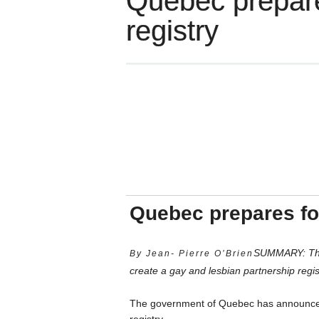
Quebec prepare
registry
Quebec prepares for
SUMMARY: The 
By Jean- Pierre O’Brien
create a gay and lesbian partnership regis
The government of Quebec has announced l