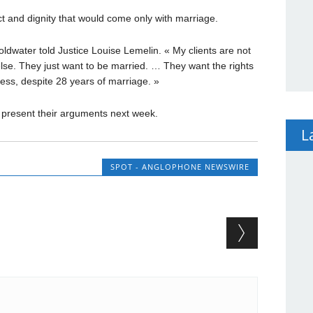
ct and dignity that would come only with marriage.
ldwater told Justice Louise Lemelin. « My clients are not
se. They just want to be married. … They want the rights
ess, despite 28 years of marriage. »
resent their arguments next week.
L
SPOT - ANGLOPHONE NEWSWIRE