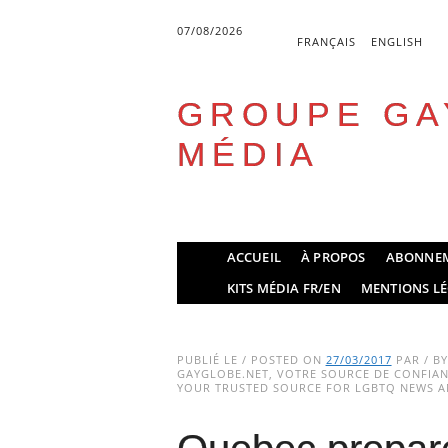
07/08/2026
FRANÇAIS
ENGLISH
GROUPE GA
MÉDIA
Skip
ACCUEIL
À PROPOS
ABONNE
to
Main menu
KITS MÉDIA FR/EN
MENTIONS LÉ
content
PUBLIÉ LE / POSTED ON
27/03/2017
PAR / B
GAYGLOBE.NET, VOTRE SOURCE DE CONFIANC
YOUR TRUSTED SOURCE FOR LGBTQ NEWS AN