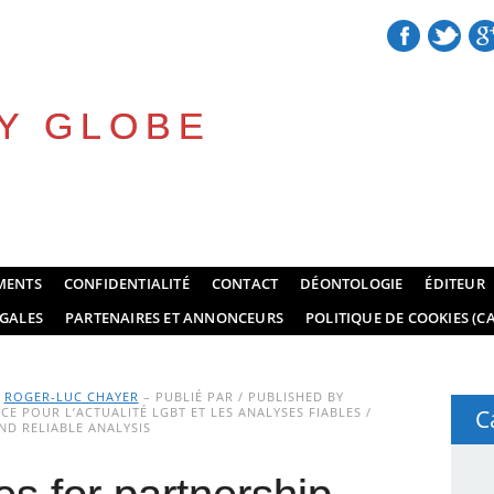
Y GLOBE
MENTS
CONFIDENTIALITÉ
CONTACT
DÉONTOLOGIE
ÉDITEUR
GALES
PARTENAIRES ET ANNONCEURS
POLITIQUE DE COOKIES (CA
Y
ROGER-LUC CHAYER
– PUBLIÉ PAR / PUBLISHED BY
E POUR L’ACTUALITÉ LGBT ET LES ANALYSES FIABLES /
C
D RELIABLE ANALYSIS