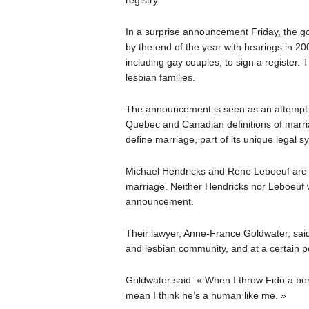
registry.
In a surprise announcement Friday, the go
by the end of the year with hearings in 2
including gay couples, to sign a register.
lesbian families.
The announcement is seen as an attempt t
Quebec and Canadian definitions of marri
define marriage, part of its unique legal s
Michael Hendricks and Rene Leboeuf are i
marriage. Neither Hendricks nor Leboeuf 
announcement.
Their lawyer, Anne-France Goldwater, said
and lesbian community, and at a certain poi
Goldwater said: « When I throw Fido a bon
mean I think he’s a human like me. »