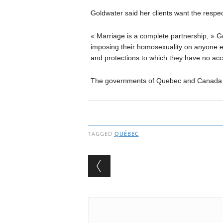
Goldwater said her clients want the respe
« Marriage is a complete partnership, » Go
imposing their homosexuality on anyone el
and protections to which they have no acc
The governments of Quebec and Canada p
TAGGED
QUÉBEC
Post navigation