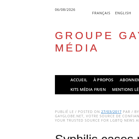
06/08/2026
FRANÇAIS
ENGLISH
GROUPE GA
MÉDIA
Skip
ACCUEIL
À PROPOS
ABONNE
to
Main menu
KITS MÉDIA FR/EN
MENTIONS LÉ
content
PUBLIÉ LE / POSTED ON
27/03/2017
PAR / B
GAYGLOBE.NET, VOTRE SOURCE DE CONFIANC
YOUR TRUSTED SOURCE FOR LGBTQ NEWS AN