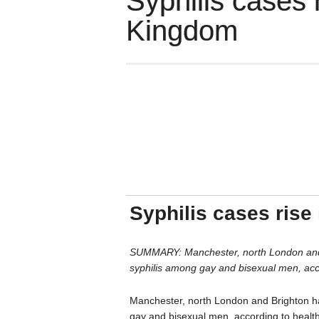
Syphilis cases 
Kingdom
Syphilis cases rise
SUMMARY: Manchester, north London and B
syphilis among gay and bisexual men, acco
Manchester, north London and Brighton ha
gay and bisexual men, according to health 