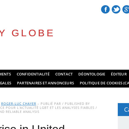
Y GLOBE
MENTS
CONFIDENTIALITÉ
CONTACT
DÉONTOLOGIE
ÉDITEUR
GALES
PARTENAIRES ET ANNONCEURS
POLITIQUE DE COOKIES (CA
Y
ROGER-LUC CHAYER
– PUBLIÉ PAR / PUBLISHED BY
E POUR L’ACTUALITÉ LGBT ET LES ANALYSES FIABLES /
C
D RELIABLE ANALYSIS