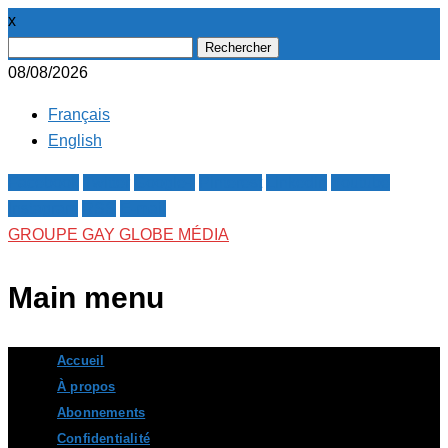
x
Rechercher :
08/08/2026
Français
English
Facebook
Twitter
Google+
Pinterest
Linkedin
Youtube
Instagram
RSS
E-mail
GROUPE GAY GLOBE MÉDIA
Main menu
Skip
Accueil
to
À propos
content
Abonnements
Confidentialité