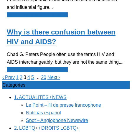
and influential figure...
Spot - Anglophone Newswire
Why is there confusion between
HIV and AIDS?
Chad G. Peters People often use the terms HIV and
AIDS interchangeably, but they are not the same thing....
Spot - Anglophone Newswire
‹ Prev
1
2
3
4
5
…
20
Next ›
Categories
1. ACTUALITÉS / NEWS
Le Point – fil de presse francophone
Noticias español
Spot – Anglophone Newswire
2. LGBTQ+ / DROITS LGBTQ+