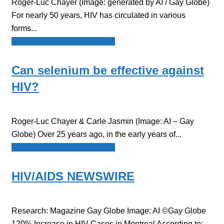
Roger-Luc Chayer (Image: generated by AI / Gay Globe)
For nearly 50 years, HIV has circulated in various
forms...
Spot - Anglophone Newswire
Can selenium be effective against
HIV?
Roger-Luc Chayer & Carle Jasmin (Image: AI – Gay
Globe) Over 25 years ago, in the early years of...
Spot - Anglophone Newswire
HIV/AIDS NEWSWIRE
Research: Magazine Gay Globe Image: AI ©Gay Globe
120% Increase in HIV Cases in Montreal According to: