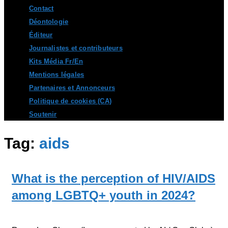
Contact
Déontologie
Éditeur
Journalistes et contributeurs
Kits Média Fr/En
Mentions légales
Partenaires et Annonceurs
Politique de cookies (CA)
Soutenir
Tag:
aids
What is the perception of HIV/AIDS
among LGBTQ+ youth in 2024?